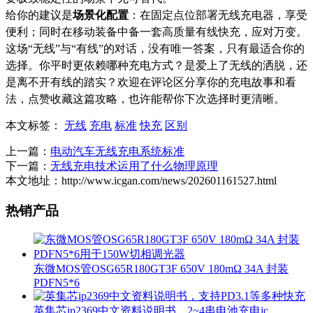
给你的建议是
场景化配置
：在固定点位部署无线充电器，享受
便利；同时在移动装备中备一套高质量有线快充，应对万变。
这场“无线”与“有线”的对话，没有唯一答案，只有最适合你的
选择。你平时更依赖哪种充电方式？是爱上了无线的洒脱，还
是离不开有线的踏实？欢迎在评论区分享你的充电故事和看
法，点赞收藏这篇攻略，也许能帮你下次选择时更清晰。
本文标签：
无线
充电
标准
快充
区别
上一篇：
电动汽车无线充电系统标准
下一篇：
无线充电技术运用了什么物理原理
本文地址：http://www.icgan.com/news/202601161527.html
热销产品
东微MOS管OSG65R180GT3F 650V 180mΩ 34A 封装
PDFN5*6
英集芯ip2369中文资料说明书，2~4串电池充电ic