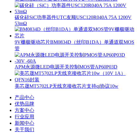
碳化硅SiC功率器件UTC友顺USC120R040A 75A 1200V
53mΩ
9V栅极驱动芯片BM0834D（丝印B1DA）单通道双MOS
管
APM永源微LED电源开关控制MOS管AP60P03D
美芯晟MT5702LP无线充接收芯片支持qi协议10w
产品中心
优势品牌
方案中心
行业应用
新闻中心
关于我们