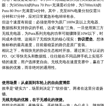
眼：为5050mAh的Pura 70 Pro+充满需45分钟，为5700mAh的
Pura 80 Pro+充满需54分钟。其中，充至80%电量分别仅需31
分钟和37分钟，应对日常紧急补电绰绰有余。
但这个速度有前提：必须使用华为原厂100W及以上充电器、
数据线和支持协议的手机，达成“满血”三角。一旦使用第三方
无线充电器，为Pura系列充电的功率可能骤降至10W以下，时
间成本倍增。这揭示了无线快充的核心现实：
协议壁垒
。想体
验标称的最高速度，目前最稳妥的路仍是原厂套装。
相比之下，有线快充的协议生态相对开放。通过第三方认证的
PD、QC等快充头和数据线，往往能在不同品牌手机上实现不
错的速度，用户选择更自由。无线充电在速度竞赛中，赢在了
体验的优雅，而非绝对的通用性。
使用场景：从桌面到车轮上的自由度博弈
效率是“硬实力”，场景则决定了“软价值”。两者在这里分道扬
镳。
无线充电的优雅，在于无感化的便捷。
想想这些画面：夜晚床头，手机随手一放；办公桌上，随放随