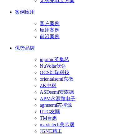
无线充电宝方案
案例应用
客户案例
应用案例
前沿案例
优势品牌
injoinic英集芯
NuVolta伏达
OCS灿瑞科技
orientalsemi东微
ZK中科
ASDsemi安森德
APM永源微电子
agmsemi芯控源
UTC友顺
TM台懋
maxictech美芯晟
JGNE精工