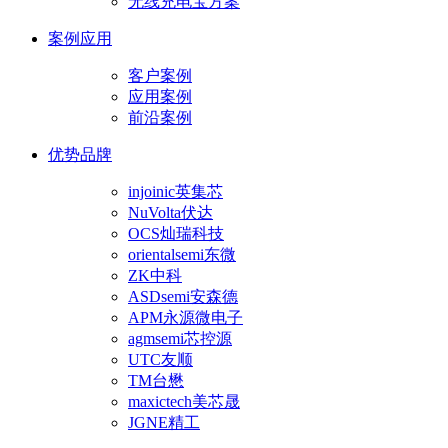
无线充电宝方案
案例应用
客户案例
应用案例
前沿案例
优势品牌
injoinic英集芯
NuVolta伏达
OCS灿瑞科技
orientalsemi东微
ZK中科
ASDsemi安森德
APM永源微电子
agmsemi芯控源
UTC友顺
TM台懋
maxictech美芯晟
JGNE精工