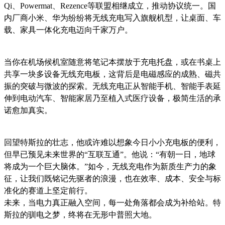
Qi、Powermat、Rezence等联盟相继成立，推动协议统一。国
内厂商小米、华为纷纷将无线充电写入旗舰机型，让桌面、车
载、家具一体化充电迈向千家万户。
当你在机场候机室随意将笔记本摆放于充电托盘，或在书桌上
共享一块多设备无线充电板，这背后是电磁感应的成熟、磁共
振的突破与微波的探索。无线充电正从智能手机、智能手表延
伸到电动汽车、智能家居乃至植入式医疗设备，极简生活的承
诺愈加真实。
回望特斯拉的壮志，他或许难以想象今日小小充电板的便利，
但早已预见未来世界的“互联互通”。他说：“有朝一日，地球
将成为一个巨大脑体。”如今，无线充电作为新质生产力的象
征，让我们既铭记先驱者的浪漫，也在效率、成本、安全与标
准化的赛道上坚定前行。
未来，当电力真正融入空间，每一处角落都会成为补给站。特
斯拉的驯电之梦，终将在无形中普照大地。