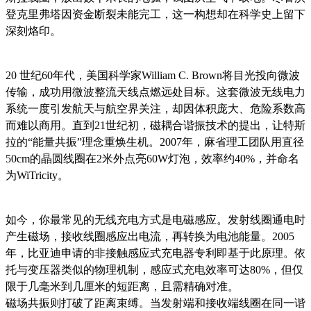
登克里弗塔因资金断裂未能完工，这一构想却在科学史上留下
深刻烙印。
20 世纪60年代，美国科学家William C. Brown将目光投向微波
传输，成功用微波整流天线点燃远处目标。这套微波无线电力
系统一度引发航天与航空界关注，却因体积庞大、危险系数高
而难以商用。直到21世纪初，磁耦合谐振技术的提出，让特斯
拉的“能量共振”理念重焕生机。2007年，麻省理工团队用直径
50cm的晶圆线圈在2米外点亮60W灯泡，效率约40%，并命名
为WiTricity。
如今，你最常见的无线充电方式是电磁感应。发射线圈通电时
产生磁场，接收线圈感应出电流，再转换为电池能量。2005
年，比亚迪申请的非接触感应式充电器专利即基于此原理。依
托与变压器类似的物理机制，感应式充电效率可达80%，但仅
限于几毫米到几厘米的短距离，且需精确对准。
磁场共振则打破了距离束缚。当发射端和接收端线圈在同一谐