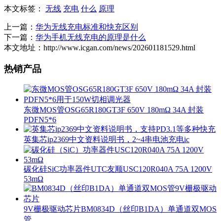
本文标签：
无线
充电
什么
原理
上一篇：
华为无线充电标准和快充区别
下一篇：
华为手机无线充电的原理是什么
本文地址：http://www.icgan.com/news/202601181529.html
热销产品
东微MOS管OSG65R180GT3F 650V 180mΩ 34A 封装
PDFN5*6
英集芯ip2369中文资料说明书，2~4串电池充电ic
碳化硅SiC功率器件UTC友顺USC120R040A 75A 1200V
53mΩ
9V栅极驱动芯片BM0834D（丝印B1DA）单通道双MOS
管