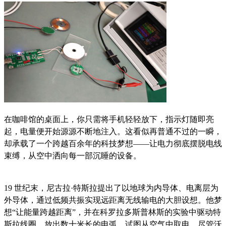
在咖啡馆的桌面上，你只需将手机轻轻放下，指示灯随即亮
起，电量便开始源源不断地注入。这看似再普通不过的一瞬，
却承载了一个跨越百余年的科技梦想——让电力彻底摆脱电线
束缚，从空中洒向每一部沉睡的设备。
19 世纪末，尼古拉·特斯拉提出了以地球为内导体、电离层为
外导体，通过低频共振实现远距离无线输电的大胆设想。他梦
想“让能量跨越距离”，并在科罗拉多斯普林斯的实验中驱动特
斯拉线圈，放出数十米长的电弧，试图从空气中取电。尽管沃