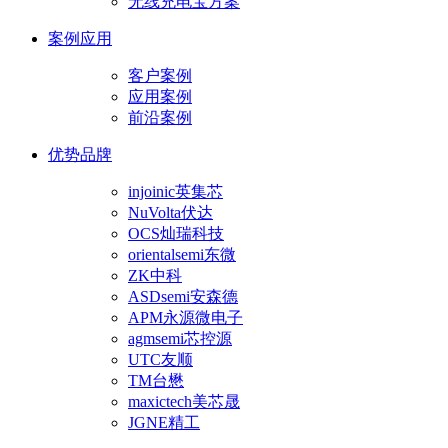
无线充电宝方案
案例应用
客户案例
应用案例
前沿案例
优势品牌
injoinic英集芯
NuVolta伏达
OCS灿瑞科技
orientalsemi东微
ZK中科
ASDsemi安森德
APM永源微电子
agmsemi芯控源
UTC友顺
TM台懋
maxictech美芯晟
JGNE精工