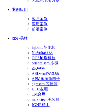
无线充电宝方案
案例应用
客户案例
应用案例
前沿案例
优势品牌
injoinic英集芯
NuVolta伏达
OCS灿瑞科技
orientalsemi东微
ZK中科
ASDsemi安森德
APM永源微电子
agmsemi芯控源
UTC友顺
TM台懋
maxictech美芯晟
JGNE精工