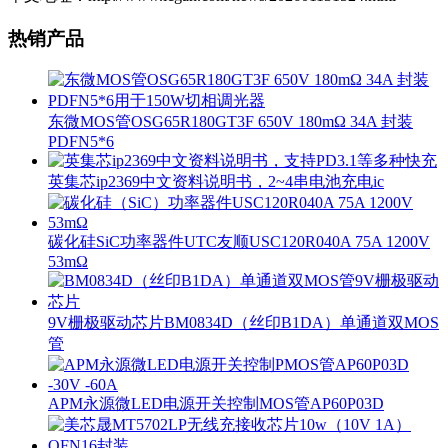
热销产品
东微MOS管OSG65R180GT3F 650V 180mΩ 34A 封装
PDFN5*6
英集芯ip2369中文资料说明书，2~4串电池充电ic
碳化硅SiC功率器件UTC友顺USC120R040A 75A 1200V
53mΩ
9V栅极驱动芯片BM0834D（丝印B1DA）单通道双MOS
管
APM永源微LED电源开关控制MOS管AP60P03D