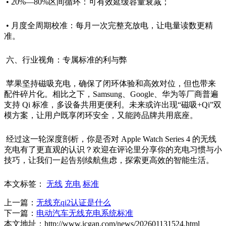
• 20%—80%区间循环：可有效延缓容量衰减；
• 月度全周期校准：每月一次完整充放电，让电量读数更精
准。
六、行业视角：专属标准的利与弊
苹果坚持磁吸充电，确保了闭环体验和高效对位，但也带来
配件碎片化。相比之下，Samsung、Google、华为等厂商普遍
支持 Qi 标准，多设备共用更便利。未来或许出现“磁吸+Qi”双
模方案，让用户既享闭环安全，又能跨品牌共用底座。
经过这一轮深度剖析，你是否对 Apple Watch Series 4 的无线
充电有了更直观的认识？欢迎在评论里分享你的充电习惯与小
技巧，让我们一起告别续航焦虑，探索更高效的智能生活。
本文标签：
无线
充电
标准
上一篇：
无线充qi2认证是什么
下一篇：
电动汽车无线充电系统标准
本文地址：http://www.icgan.com/news/202601131524.html