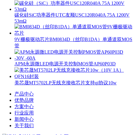
碳化硅SiC功率器件UTC友顺USC120R040A 75A 1200V
53mΩ
9V栅极驱动芯片BM0834D（丝印B1DA）单通道双MOS
管
APM永源微LED电源开关控制MOS管AP60P03D
美芯晟MT5702LP无线充接收芯片支持qi协议10w
产品中心
优势品牌
方案中心
行业应用
新闻中心
关于我们