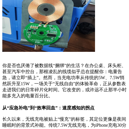
你是否也厌倦了被数据线“捆绑”的生活？在办公桌、床头柜、
甚至汽车中控台，那根凌乱的线缆似乎总在提醒你：电量告
急，请立即“插上”。然而，当充电功率从传统的5W、7.5W悄
然跃升至15W，一场关于“无线自由”的体验革命，正从参数表
走进我们的日常碎片化时间。它改变的，或许远不止那半小时
能多充入的电量百分比。
从“应急补电”到“效率回血”：速度感知的拐点
长久以来，无线充电被贴上“慢充”的标签，其定位更像是夜间
睡眠时的背景式补能。传统7.5W无线充电，为iPhone充电30分