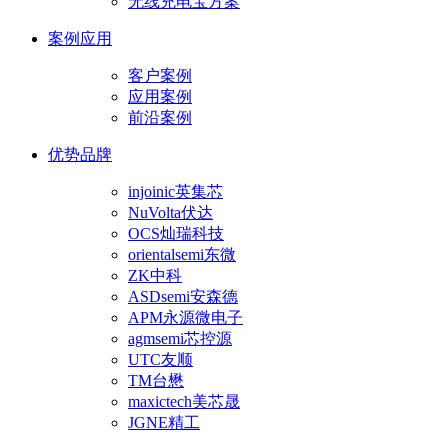
无线充电宝方案
案例应用
客户案例
应用案例
前沿案例
优势品牌
injoinic英集芯
NuVolta伏达
OCS灿瑞科技
orientalsemi东微
ZK中科
ASDsemi安森德
APM永源微电子
agmsemi芯控源
UTC友顺
TM台懋
maxictech美芯晟
JGNE精工