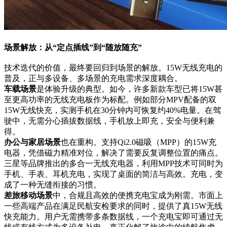
场景解放：从“定点插线”到“随放随充”
技术迭代的价值，最终要回归到场景的解放。15W无线充电的
普及，正与多设备、多场景的充电需求深度耦合。
车载场景
是体验升级的典型。如今，许多新款车型已将15W甚
至更高功率的无线充电板作为标配。例如部分MPV配备的双
15W无线快充，实测手机在30分钟内可恢复约40%电量。在驾
驶中，无需分心插拔数据线，手机放上即充，安全与便利兼
得。
办公与家居场景
也在重构。支持Qi2.0磁吸（MPP）的15W充
电器，凭借磁力精准对位，解决了需要反复调整位置的痛点。
三星等品牌推出的多合一无线充电器，利用MPP技术可同时为
手机、手表、耳机充电，实现了桌面的简洁与高效。充电，变
成了一种无缝衔接的习惯。
差旅移动场景
中，合规且高效的便携充电宝成为刚需。市面上
一些高端产品在满足民航安检要求的同时，提供了真15W无线
快充能力。用户无需携带多条数据线，一个充电宝即可通过无