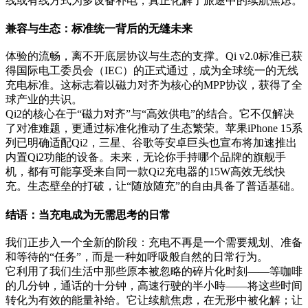
线或有线方式为多设备补电，真正化解了旅途中的续航焦虑。
兼容与生态：标准统一背后的无缝未来
体验的流畅，离不开底层协议与生态的支撑。Qi v2.0标准已获
得国际电工委员会（IEC）的正式通过，成为全球统一的无线
充电标准。这标志着以磁力对齐为核心的MPP协议，获得了全
球产业的共识。
Qi2的核心在于“磁力对齐”与“高效供电”的结合。它不仅解决
了对准难题，更通过标准化推动了生态繁荣。苹果iPhone 15系
列已明确适配Qi2，三星、谷歌等安卓巨头也宣布将加速推出
内置Qi2功能的设备。未来，无论你手持哪个品牌的旗舰手
机，都有可能享受来自同一款Qi2充电器的15W高效无线快
充。生态壁垒的打破，让“随放随充”的自由具备了普适基础。
结语：当充电成为无需思考的日常
我们正步入一个全新的阶段：充电不再是一个需要规划、准备
和等待的“任务”，而是一种如呼吸般自然的日常行为。
它利用了我们生活中那些原本被忽略的碎片化时刻——等咖啡
的几分钟，通话的十分钟，高速行驶的半小時——将这些时间
转化为有效的能量补给。它让续航焦虑，在无形中被化解；让