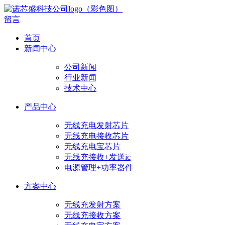
留言
首页
新闻中心
公司新闻
行业新闻
技术中心
产品中心
无线充电发射芯片
无线充电接收芯片
无线充电宝芯片
无线充接收+发送ic
电源管理+功率器件
方案中心
无线充发射方案
无线充接收方案