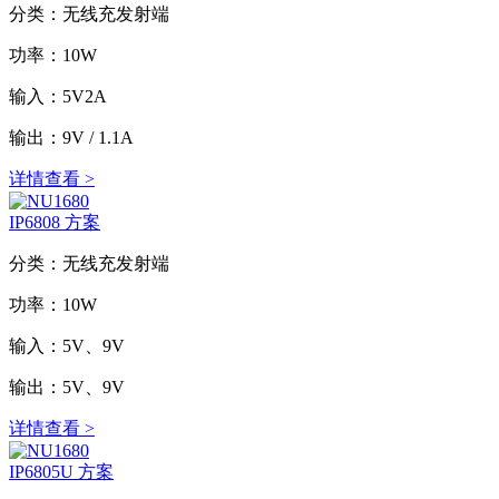
分类：无线充发射端
功率：10W
输入：5V2A
输出：9V / 1.1A
详情查看 >
IP6808 方案
分类：无线充发射端
功率：10W
输入：5V、9V
输出：5V、9V
详情查看 >
IP6805U 方案