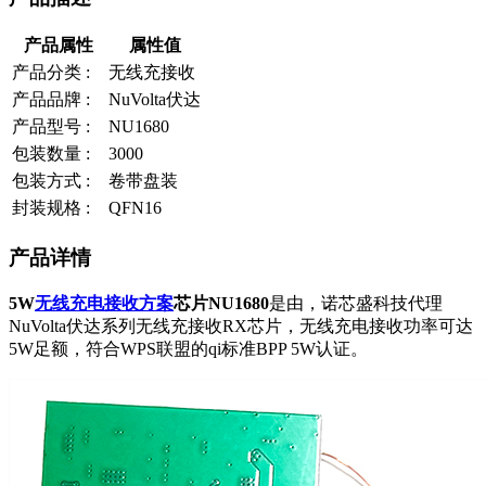
产品属性
属性值
产品分类 :
无线充接收
产品品牌 :
NuVolta伏达
产品型号 :
NU1680
包装数量 :
3000
包装方式 :
卷带盘装
封装规格 :
QFN16
产品详情
5W
无线充电接收方案
芯片NU1680
是由，诺芯盛科技代理
NuVolta伏达系列无线充接收RX芯片，无线充电接收功率可达
5W足额，符合WPS联盟的qi标准BPP 5W认证。