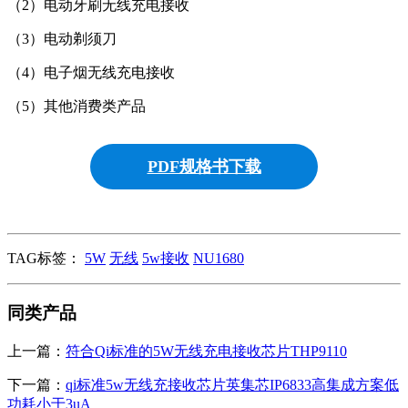
（2）电动牙刷无线充电接收
（3）电动剃须刀
（4）电子烟无线充电接收
（5）其他消费类产品
PDF规格书下载
TAG标签：
5W
无线
5w接收
NU1680
同类产品
上一篇：
符合Qi标准的5W无线充电接收芯片THP9110
下一篇：
qi标准5w无线充接收芯片英集芯IP6833高集成方案低
功耗小于3uA