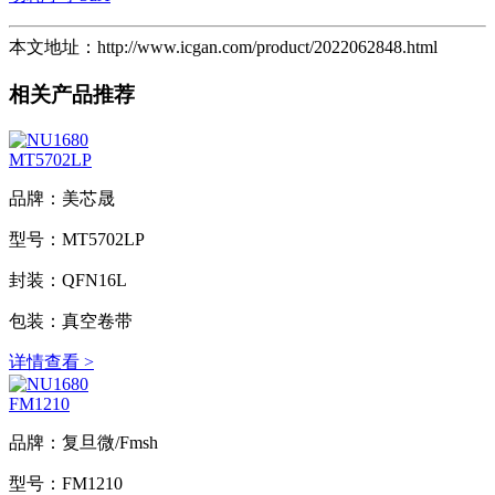
本文地址：http://www.icgan.com/product/2022062848.html
相关产品推荐
MT5702LP
品牌：美芯晟
型号：MT5702LP
封装：QFN16L
包装：真空卷带
详情查看 >
FM1210
品牌：复旦微/Fmsh
型号：FM1210