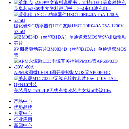
英集芯ip2369中文资料说明书，2~4串电池充电ic
碳化硅SiC功率器件UTC友顺USC120R040A 75A 1200V
53mΩ
9V栅极驱动芯片BM0834D（丝印B1DA）单通道双MOS
管
APM永源微LED电源开关控制MOS管AP60P03D
美芯晟MT5702LP无线充接收芯片支持qi协议10w
产品中心
优势品牌
方案中心
行业应用
新闻中心