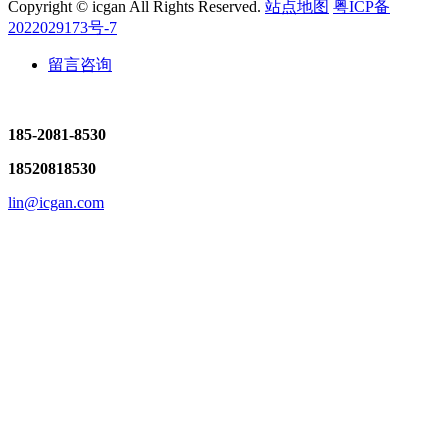
Copyright © icgan All Rights Reserved.
站点地图
粤ICP备
2022029173号-7
留言咨询
185-2081-8530
18520818530
lin@icgan.com