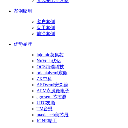
无线充电宝方案
案例应用
客户案例
应用案例
前沿案例
优势品牌
injoinic英集芯
NuVolta伏达
OCS灿瑞科技
orientalsemi东微
ZK中科
ASDsemi安森德
APM永源微电子
agmsemi芯控源
UTC友顺
TM台懋
maxictech美芯晟
JGNE精工