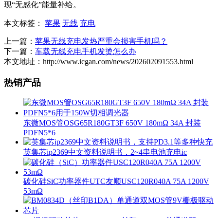
现“无感化”能量补给。
本文标签：
苹果
无线
充电
上一篇：
苹果无线充电发热严重会损害手机吗？
下一篇：
车载无线充电手机发烫怎么办
本文地址：http://www.icgan.com/news/202602091553.html
热销产品
东微MOS管OSG65R180GT3F 650V 180mΩ 34A 封装
PDFN5*6
英集芯ip2369中文资料说明书，2~4串电池充电ic
碳化硅SiC功率器件UTC友顺USC120R040A 75A 1200V
53mΩ