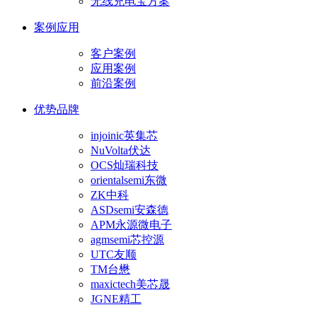
无线充电宝方案
案例应用
客户案例
应用案例
前沿案例
优势品牌
injoinic英集芯
NuVolta伏达
OCS灿瑞科技
orientalsemi东微
ZK中科
ASDsemi安森德
APM永源微电子
agmsemi芯控源
UTC友顺
TM台懋
maxictech美芯晟
JGNE精工