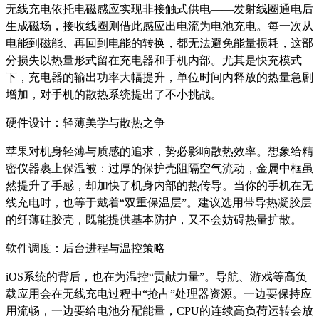
无线充电依托电磁感应实现非接触式供电——发射线圈通电后
生成磁场，接收线圈则借此感应出电流为电池充电。每一次从
电能到磁能、再回到电能的转换，都无法避免能量损耗，这部
分损失以热量形式留在充电器和手机内部。尤其是快充模式
下，充电器的输出功率大幅提升，单位时间内释放的热量急剧
增加，对手机的散热系统提出了不小挑战。
硬件设计：轻薄美学与散热之争
苹果对机身轻薄与质感的追求，势必影响散热效率。想象给精
密仪器裹上保温被：过厚的保护壳阻隔空气流动，金属中框虽
然提升了手感，却加快了机身内部的热传导。当你的手机在无
线充电时，也等于戴着“双重保温层”。建议选用带导热凝胶层
的纤薄硅胶壳，既能提供基本防护，又不会妨碍热量扩散。
软件调度：后台进程与温控策略
iOS系统的背后，也在为温控“贡献力量”。导航、游戏等高负
载应用会在无线充电过程中“抢占”处理器资源。一边要保持应
用流畅，一边要给电池分配能量，CPU的连续高负荷运转会放