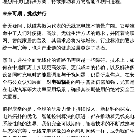
理想的供电解决方案，持续推动着万物智能互联的进程。
未来可期，挑战并行
毫无疑问，以磁共振为代表的无线充电技术前景广阔。它精准
命中了人们对便捷、高效、无缝生活方式的追求，并随着物联
网、智能家居的普及，其需求必将持续增长。行业标准的逐步
统一与完善，也为产业链的健康发展奠定了基石。
然而，通往全面无线化的道路仍需跨越一些障碍。技术上，如
何在中远距离上实现更高效率、更低成本的传输，以及解决多
设备同时充电时的能量调度与干扰问题，仍是研发焦点。在安
全与公众认知层面，对
电磁辐射
的科学普及仍需加强，尤其是
在电动汽车等大功率应用场景，确保其长期使用的绝对安全至
关重要。
值得庆幸的是，全球的研发力量正持续投入。新材料的探索、
电路拓扑的优化、智能控制算法的演进，都在推动着无线充电
系统性能的边界。我们完全可以期待，随着技术的不断成熟与
生态的完善，无线充电将像如今的移动网络一样，成为我们生