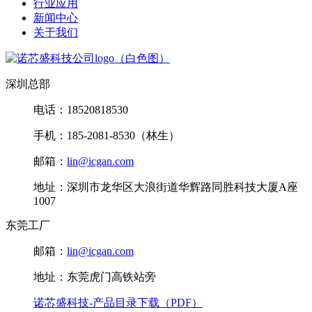
行业应用
新闻中心
关于我们
深圳总部
电话：18520818530
手机：185-2081-8530（林生）
邮箱：
lin@icgan.com
地址：深圳市龙华区大浪街道华辉路同胜科技大厦A座
1007
东莞工厂
邮箱：
lin@icgan.com
地址：东莞虎门高铁站旁
诺芯盛科技-产品目录下载（PDF）