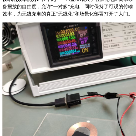
备摆放的自由度，允许“一对多”充电，同时保持了可观的传输
效率，为无线充电的真正“无线化”和场景化部署打开了大门。