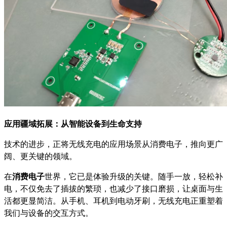
应用疆域拓展：从智能设备到生命支持
技术的进步，正将无线充电的应用场景从消费电子，推向更广
阔、更关键的领域。
在
消费电子
世界，它已是体验升级的关键。随手一放，轻松补
电，不仅免去了插拔的繁琐，也减少了接口磨损，让桌面与生
活都更显简洁。从手机、耳机到电动牙刷，无线充电正重塑着
我们与设备的交互方式。