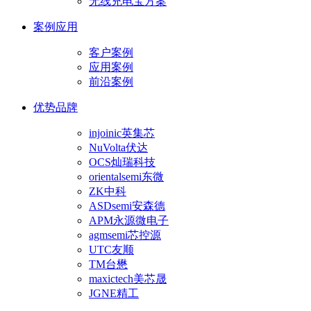
无线充电宝方案
案例应用
客户案例
应用案例
前沿案例
优势品牌
injoinic英集芯
NuVolta伏达
OCS灿瑞科技
orientalsemi东微
ZK中科
ASDsemi安森德
APM永源微电子
agmsemi芯控源
UTC友顺
TM台懋
maxictech美芯晟
JGNE精工