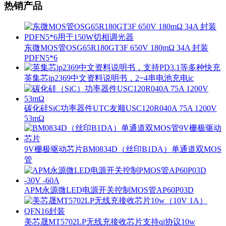
热销产品
东微MOS管OSG65R180GT3F 650V 180mΩ 34A 封装
PDFN5*6
英集芯ip2369中文资料说明书，2~4串电池充电ic
碳化硅SiC功率器件UTC友顺USC120R040A 75A 1200V
53mΩ
9V栅极驱动芯片BM0834D（丝印B1DA）单通道双MOS
管
APM永源微LED电源开关控制MOS管AP60P03D
美芯晟MT5702LP无线充接收芯片支持qi协议10w