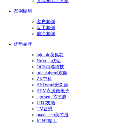
无线充电宝方案
案例应用
客户案例
应用案例
前沿案例
优势品牌
injoinic英集芯
NuVolta伏达
OCS灿瑞科技
orientalsemi东微
ZK中科
ASDsemi安森德
APM永源微电子
agmsemi芯控源
UTC友顺
TM台懋
maxictech美芯晟
JGNE精工