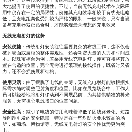
电过程。这种技术摒弃了传统有线充电方式所依赖的电线，极
大地提升了使用的便捷性。不过，当前无线充电技术在实际应
用中仍存在一定的局限性，例如其充电效率相较于有线充电略
低，且充电距离也受到较为严格的限制。一般来说，只有当设
备与充电器紧密贴合时，才能实现最为理想的充电效果。
无线充电射灯的优势
安装便捷
：传统射灯安装往往需要复杂的布线工作，这不仅会
破坏墙面或展柜的整体美观性，还会耗费大量的人力和时间成
本。以珠宝柜台为例，若采用无线充电射灯，便可直接将其放
置在合适的位置，完全无需进行繁琐的接线操作，既省时又省
力，还不会损伤展柜结构。
使用灵活
：由于摆脱了电线的束缚，无线充电射灯能够根据实
际需求随时调整照射角度和位置。比如在展览场合中，工作人
员可以轻松地将射灯移动到不同展品前，为其提供精准的补光
服务，无需担心电源接口的位置问题。
安全性高
：减少了电线的使用意味着降低了因线路老化、短路
等问题引发的安全隐患。特别是在一些对防火要求较高的场
所，如商场、博物馆等，无线充电射灯的安全性优势更为突
出。