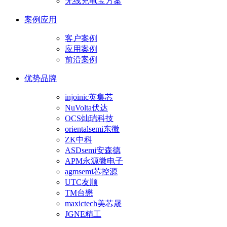
无线充电宝方案
案例应用
客户案例
应用案例
前沿案例
优势品牌
injoinic英集芯
NuVolta伏达
OCS灿瑞科技
orientalsemi东微
ZK中科
ASDsemi安森德
APM永源微电子
agmsemi芯控源
UTC友顺
TM台懋
maxictech美芯晟
JGNE精工