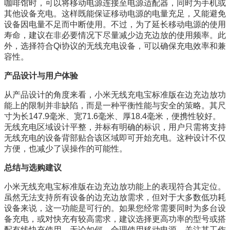
咖啡馆时，可以将移动电源连接至电源适配器，同时为手机或
其他设备充电。这样既能保证移动电源的电量充足，又能避免
设备因电量不足而中断使用。不过，为了延长移动电源的使用
寿命，建议在非必要情况下尽量减少边充边放的使用频率。此
外，选择符合Qi协议的无线充电设备，可以确保充电效率和兼
容性。
产品设计与用户体验
从产品设计的角度来看，小米无线充电宝标准版在边充边放功
能上的限制并非缺陷，而是一种平衡性能与安全的策略。其尺
寸为长147.9毫米、宽71.6毫米、厚18.4毫米，便携性较好。
无线充电区域设计平整，并标有明确的标识，用户只需将支持
无线充电的设备背部贴合该区域即可开始充电。这种设计不仅
方便，也减少了误操作的可能性。
总结与选购建议
小米无线充电宝标准版在边充边放功能上的表现符合其定位。
虽然无法支持所有设备的边充边放需求，但对于大多数低功耗
设备来说，这一功能是可行的。如果您经常需要同时为多台设
备充电，或对快充有较高需求，建议选择更高功率的型号或搭
配有线快充使用。无论如何，合理使用移动电源，关注其工作