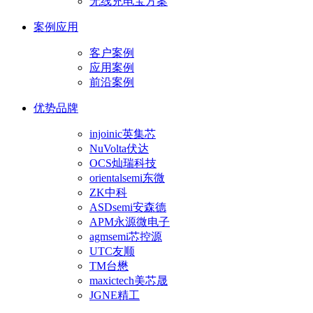
无线充电宝方案
案例应用
客户案例
应用案例
前沿案例
优势品牌
injoinic英集芯
NuVolta伏达
OCS灿瑞科技
orientalsemi东微
ZK中科
ASDsemi安森德
APM永源微电子
agmsemi芯控源
UTC友顺
TM台懋
maxictech美芯晟
JGNE精工