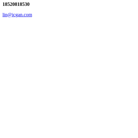
18520818530
lin@icgan.com