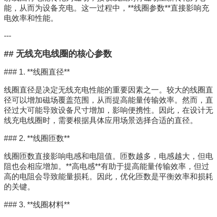
能，从而为设备充电。这一过程中，**线圈参数**直接影响充
电效率和性能。
---
## 无线充电线圈的核心参数
### 1. **线圈直径**
线圈直径是决定无线充电性能的重要因素之一。较大的线圈直
径可以增加磁场覆盖范围，从而提高能量传输效率。然而，直
径过大可能导致设备尺寸增加，影响便携性。因此，在设计无
线充电线圈时，需要根据具体应用场景选择合适的直径。
### 2. **线圈匝数**
线圈匝数直接影响电感和电阻值。匝数越多，电感越大，但电
阻也会相应增加。**高电感**有助于提高能量传输效率，但过
高的电阻会导致能量损耗。因此，优化匝数是平衡效率和损耗
的关键。
### 3. **线圈材料**