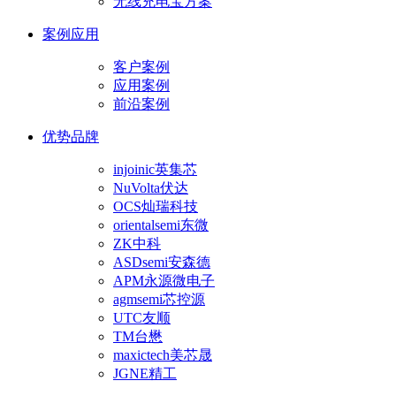
无线充电宝方案
案例应用
客户案例
应用案例
前沿案例
优势品牌
injoinic英集芯
NuVolta伏达
OCS灿瑞科技
orientalsemi东微
ZK中科
ASDsemi安森德
APM永源微电子
agmsemi芯控源
UTC友顺
TM台懋
maxictech美芯晟
JGNE精工