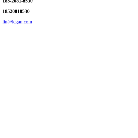
185-2081-8530
18520818530
lin@icgan.com