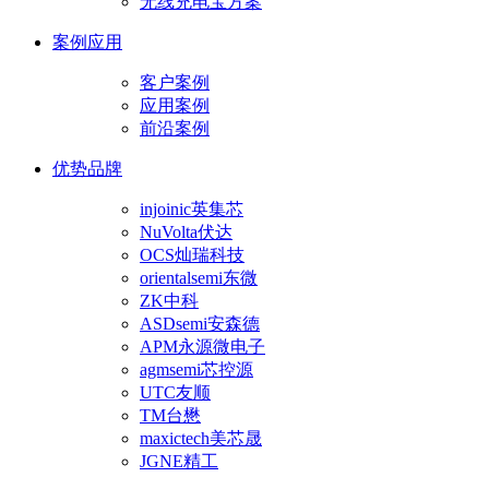
无线充电宝方案
案例应用
客户案例
应用案例
前沿案例
优势品牌
injoinic英集芯
NuVolta伏达
OCS灿瑞科技
orientalsemi东微
ZK中科
ASDsemi安森德
APM永源微电子
agmsemi芯控源
UTC友顺
TM台懋
maxictech美芯晟
JGNE精工