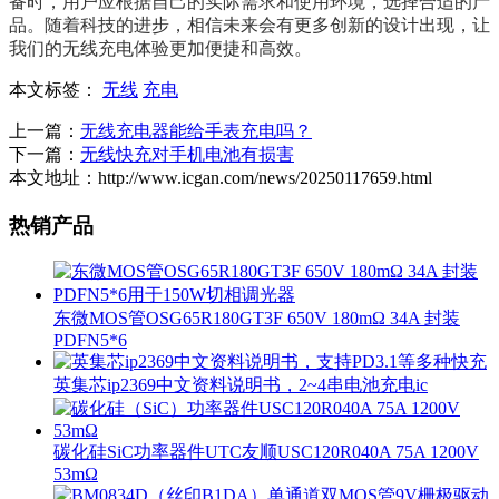
备时，用户应根据自己的实际需求和使用环境，选择合适的产
品。随着科技的进步，相信未来会有更多创新的设计出现，让
我们的无线充电体验更加便捷和高效。
本文标签：
无线
充电
上一篇：
无线充电器能给手表充电吗？
下一篇：
无线快充对手机电池有损害
本文地址：http://www.icgan.com/news/20250117659.html
热销产品
东微MOS管OSG65R180GT3F 650V 180mΩ 34A 封装
PDFN5*6
英集芯ip2369中文资料说明书，2~4串电池充电ic
碳化硅SiC功率器件UTC友顺USC120R040A 75A 1200V
53mΩ