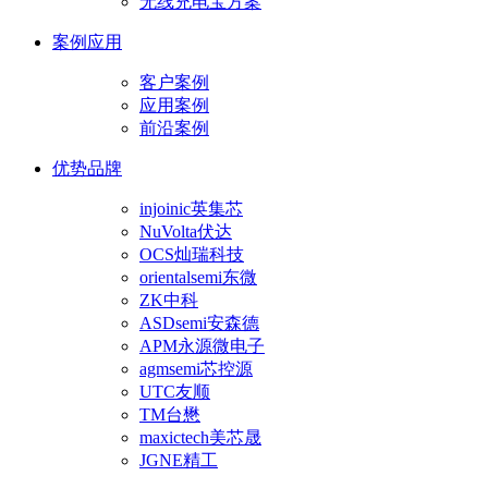
无线充电宝方案
案例应用
客户案例
应用案例
前沿案例
优势品牌
injoinic英集芯
NuVolta伏达
OCS灿瑞科技
orientalsemi东微
ZK中科
ASDsemi安森德
APM永源微电子
agmsemi芯控源
UTC友顺
TM台懋
maxictech美芯晟
JGNE精工