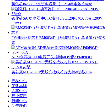
英集芯ip2369中文资料说明书，2~4串电池充电ic
碳化硅SiC功率器件UTC友顺USC120R040A 75A 1200V
53mΩ
9V栅极驱动芯片BM0834D（丝印B1DA）单通道双MOS
管
APM永源微LED电源开关控制MOS管AP60P03D
美芯晟MT5702LP无线充接收芯片支持qi协议10w
产品中心
优势品牌
方案中心
行业应用
新闻中心
关于我们