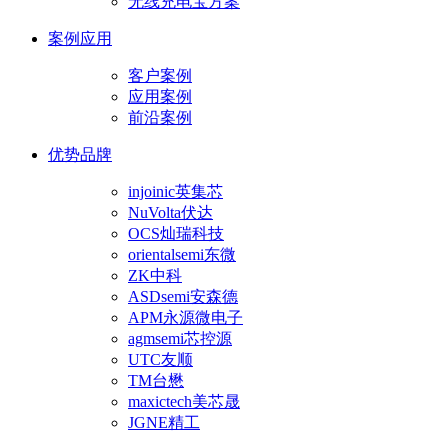
无线充电宝方案
案例应用
客户案例
应用案例
前沿案例
优势品牌
injoinic英集芯
NuVolta伏达
OCS灿瑞科技
orientalsemi东微
ZK中科
ASDsemi安森德
APM永源微电子
agmsemi芯控源
UTC友顺
TM台懋
maxictech美芯晟
JGNE精工