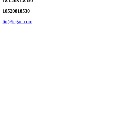
185-2081-8530
18520818530
lin@icgan.com