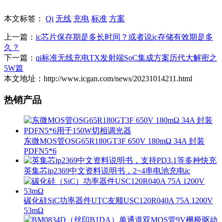
本文标签：
Qi
无线
充电
标准
方案
上一篇：
ic芯片保存期是多长时间？或者说ic存储有效期是多
久？
下一篇：
qi标准无线充电TX发射端SoC集成方案历代大解密之
5W篇
本文地址：http://www.icgan.com/news/20231014211.html
热销产品
东微MOS管OSG65R180GT3F 650V 180mΩ 34A 封装
PDFN5*6
英集芯ip2369中文资料说明书，2~4串电池充电ic
碳化硅SiC功率器件UTC友顺USC120R040A 75A 1200V
53mΩ