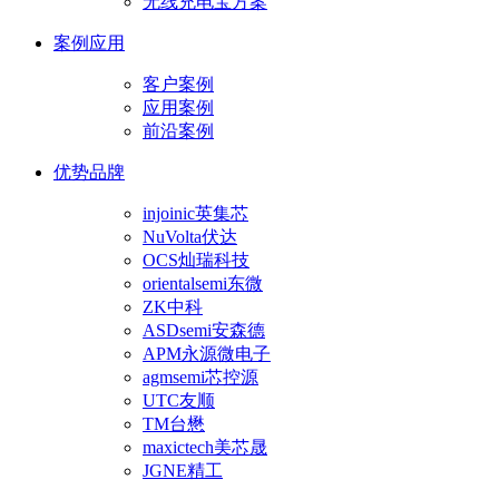
无线充电宝方案
案例应用
客户案例
应用案例
前沿案例
优势品牌
injoinic英集芯
NuVolta伏达
OCS灿瑞科技
orientalsemi东微
ZK中科
ASDsemi安森德
APM永源微电子
agmsemi芯控源
UTC友顺
TM台懋
maxictech美芯晟
JGNE精工