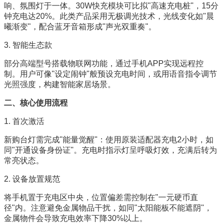
响、氛围灯于一体。30W快充模块可比拟"高速充电桩"，15分
钟充电达20%。此类产品采用无极调光技术，光线变化如"晨
曦渐变"，配合蓝牙音箱形成"声光双重奏"。
3. 智能生态款
部分高端型号搭载物联网功能，通过手机APP实现远程控
制。用户可像"设定闹钟"般预设充电时间，或用语音指令调节
光照强度，构建智能家居场景。
二、核心使用流程
1. 首次激活
新购台灯需完成"能量觉醒"：使用原装适配器充电2小时，如
同"开通设备身份证"。充电时指示灯呈呼吸灯效，充满后转为
常亮状态。
2. 设备放置规范
将手机置于充电区中央，位置偏差需控制在"一元硬币直
径"内。注意避免金属物品干扰，如同"太阳能板不能遮阴"，
金属物件会导致充电效率下降30%以上。