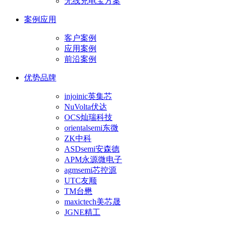
无线充电宝方案
案例应用
客户案例
应用案例
前沿案例
优势品牌
injoinic英集芯
NuVolta伏达
OCS灿瑞科技
orientalsemi东微
ZK中科
ASDsemi安森德
APM永源微电子
agmsemi芯控源
UTC友顺
TM台懋
maxictech美芯晟
JGNE精工