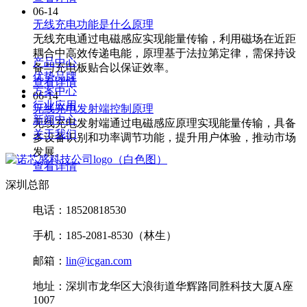
06-14
无线充电功能是什么原理
无线充电通过电磁感应实现能量传输，利用磁场在近距
耦合中高效传递电能，原理基于法拉第定律，需保持设
产品中心
备与充电板贴合以保证效率。
优势品牌
查看详情
方案中心
06-14
行业应用
无线充电发射端控制原理
新闻中心
无线充电发射端通过电磁感应原理实现能量传输，具备
关于我们
多设备识别和功率调节功能，提升用户体验，推动市场
发展。
查看详情
深圳总部
电话：18520818530
手机：185-2081-8530（林生）
邮箱：
lin@icgan.com
地址：深圳市龙华区大浪街道华辉路同胜科技大厦A座
1007