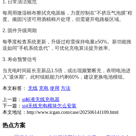
1. 日常清洁规范
每周用微湿棉布擦拭充电面板，力度控制在"不挤压气泡膜"程
度。顽固污渍可用酒精棉片处理，但需避开电路板区域。
2. 固件升级周期
每季度检查系统更新，升级过程需保持电量≥50%。新功能推
送如同"手机系统迭代"，可优化充电算法提升效率。
3. 寿命预警信号
当充电时间延长至新品1.5倍，或出现频繁断充，表明电池进
入"退休期"。此时续航能力约剩60%，建议更换电池模组。
本文标签：
无线
充电
使用
方法
上一篇：
qi标准无线充电器
下一篇：
xt4无线充电模块怎么安装
本文地址：http://www.icgan.com/case/202506141109.html
热点方案