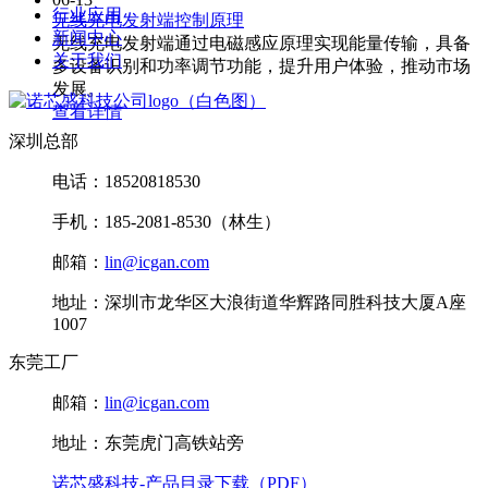
行业应用
无线充电发射端控制原理
新闻中心
无线充电发射端通过电磁感应原理实现能量传输，具备
关于我们
多设备识别和功率调节功能，提升用户体验，推动市场
发展。
查看详情
深圳总部
电话：18520818530
手机：185-2081-8530（林生）
邮箱：
lin@icgan.com
地址：深圳市龙华区大浪街道华辉路同胜科技大厦A座
1007
东莞工厂
邮箱：
lin@icgan.com
地址：东莞虎门高铁站旁
诺芯盛科技-产品目录下载（PDF）