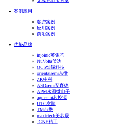
无线充电宝方案
案例应用
客户案例
应用案例
前沿案例
优势品牌
injoinic英集芯
NuVolta伏达
OCS灿瑞科技
orientalsemi东微
ZK中科
ASDsemi安森德
APM永源微电子
agmsemi芯控源
UTC友顺
TM台懋
maxictech美芯晟
JGNE精工