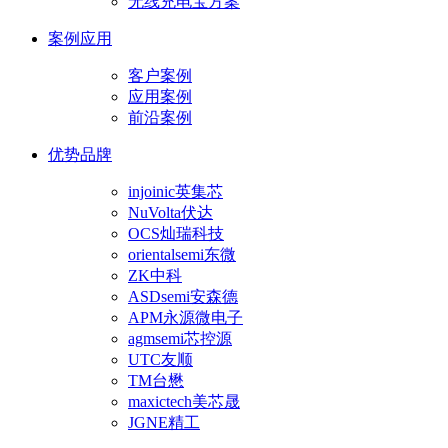
无线充电宝方案
案例应用
客户案例
应用案例
前沿案例
优势品牌
injoinic英集芯
NuVolta伏达
OCS灿瑞科技
orientalsemi东微
ZK中科
ASDsemi安森德
APM永源微电子
agmsemi芯控源
UTC友顺
TM台懋
maxictech美芯晟
JGNE精工