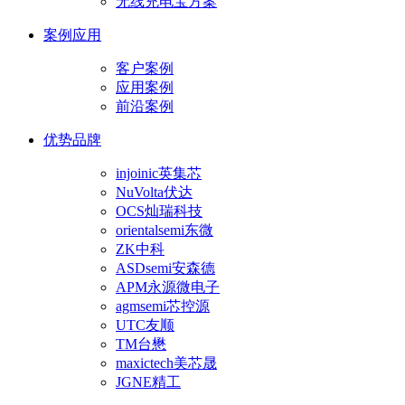
无线充电宝方案
案例应用
客户案例
应用案例
前沿案例
优势品牌
injoinic英集芯
NuVolta伏达
OCS灿瑞科技
orientalsemi东微
ZK中科
ASDsemi安森德
APM永源微电子
agmsemi芯控源
UTC友顺
TM台懋
maxictech美芯晟
JGNE精工