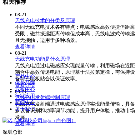
相关推荐
08-21
无线充电技术的分类及原理
不同无线充电技术各有特点：电磁感应高效便捷但距离
受限，磁共振远距离传输但成本高，无线电波式传输远
且无接触，适用于多种场景。
查看详情
08-21
无线充电功能是什么原理
无线充电通过电磁感应实现能量传输，利用磁场在近距
耦合中高效传递电能，原理基于法拉第定律，需保持设
产品中心
备与充电板贴合以保证效率。
优势品牌
查看详情
方案中心
08-21
行业应用
无线充电发射端控制原理
新闻中心
无线充电发射端通过电磁感应原理实现能量传输，具备
关于我们
多设备识别和功率调节功能，提升用户体验，推动市场
发展。
查看详情
深圳总部