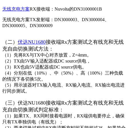
无线充电方案
RX接收端：Nuvolta的DN31000001B
无线充电方案TX发射端：DN3000003、DN3000004、
DN3000005、DN3000009
（二）
伏达NU1680
接收端Rx方案测试之有线充和无线
充自由切换测试方法：
（1）先将RX与TX中心对齐放置，Z=4mm。
（2）TX由5V输入适配器或DC source供电，
（3）RX也由5V适配器或DC source供电。
（4）分别在低（10%）、中（50%）、高（100%）三种负载
的情况下各切换5次。
（5）用示波器对TX输入电流、RX输入电流、RX输出电流进
行同步测试。
（三）伏达NU1680接收端Rx方案测试之有线充和无线
充自由切换测试判定标准：
（1）如果TX、RX同时接着电源时，RX端供电要停止，确保
只有TX单独供电（有线充）；
（2）两者切换过程中RX电流断充时间不能超过2S，如果符合