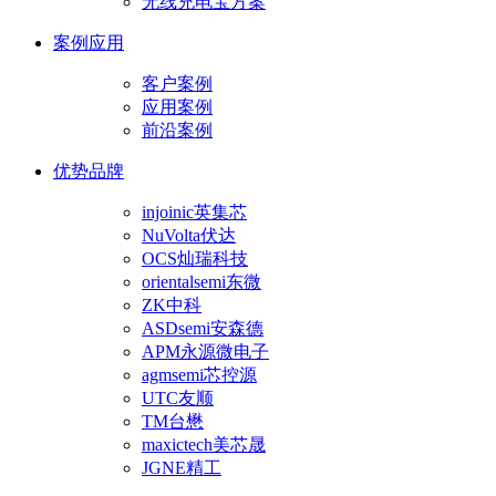
无线充电宝方案
案例应用
客户案例
应用案例
前沿案例
优势品牌
injoinic英集芯
NuVolta伏达
OCS灿瑞科技
orientalsemi东微
ZK中科
ASDsemi安森德
APM永源微电子
agmsemi芯控源
UTC友顺
TM台懋
maxictech美芯晟
JGNE精工