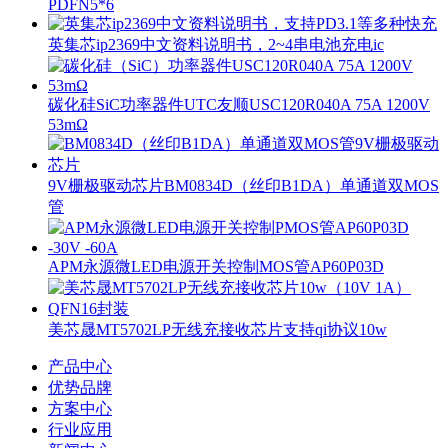
PDFN5*6
英集芯ip2369中文资料说明书，2~4串电池充电ic
碳化硅SiC功率器件UTC友顺USC120R040A 75A 1200V
53mΩ
9V栅极驱动芯片BM0834D（丝印B1DA）单通道双MOS
管
APM永源微LED电源开关控制MOS管AP60P03D
美芯晟MT5702LP无线充接收芯片支持qi协议10w
产品中心
优势品牌
方案中心
行业应用