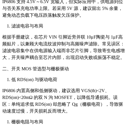
IP6806 支持 4.5V～6.5V 宽输入，但实际应用中，供电源到位
与否关系充电功率上限。若采用 5V 源，建议留出 5% 余量，
避免动态负载下电压跌落触发欠压保护。
滤波电容与布局
根据手册建议，在芯片 VIN 引脚近旁并联 10μF陶瓷与 1μF高
频贴片，以兼顾大电流纹波抑制与高频噪声滤除。常见误区：
滤波电容集中在供电源输入端而非芯片引脚，导致寄生电感增
大，开关噪声耦合至芯片内部，出现启动失败或振荡不稳定。
二、开关 MOS 管选型与栅极驱动
低 RDS(on) 与驱动电荷
IP6806 内置高侧和低侧驱动，建议选用 VGS(th)<2V、
RDS(on)<20mΩ 的双 N 沟 MOSFET，以降低导通损耗。误
区：单纯追求低 RDS(on) 却忽略了 Qg（栅极电荷），导致驱
动速度过慢，开关损耗反而增大。
栅极电阻与布局