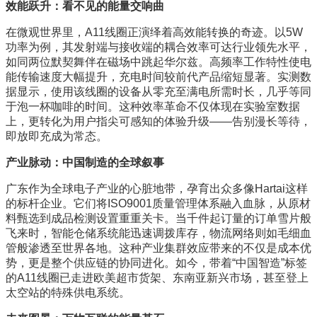
效能跃升：看不见的能量交响曲
在微观世界里，A11线圈正演绎着高效能转换的奇迹。以5W
功率为例，其发射端与接收端的耦合效率可达行业领先水平，
如同两位默契舞伴在磁场中跳起华尔兹。高频率工作特性使电
能传输速度大幅提升，充电时间较前代产品缩短显著。实测数
据显示，使用该线圈的设备从零充至满电所需时长，几乎等同
于泡一杯咖啡的时间。这种效率革命不仅体现在实验室数据
上，更转化为用户指尖可感知的体验升级——告别漫长等待，
即放即充成为常态。
产业脉动：中国制造的全球叙事
广东作为全球电子产业的心脏地带，孕育出众多像Hartai这样
的标杆企业。它们将ISO9001质量管理体系融入血脉，从原材
料甄选到成品检测设置重重关卡。当千件起订量的订单雪片般
飞来时，智能仓储系统能迅速调拨库存，物流网络则如毛细血
管般渗透至世界各地。这种产业集群效应带来的不仅是成本优
势，更是整个供应链的协同进化。如今，带着“中国智造”标签
的A11线圈已走进欧美超市货架、东南亚新兴市场，甚至登上
太空站的特殊供电系统。