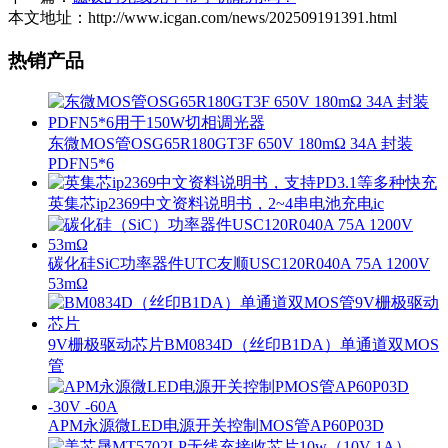
本文地址：http://www.icgan.com/news/202509191391.html
热销产品
东微MOS管OSG65R180GT3F 650V 180mΩ 34A 封装
PDFN5*6
英集芯ip2369中文资料说明书，2~4串电池充电ic
碳化硅SiC功率器件UTC友顺USC120R040A 75A 1200V
53mΩ
9V栅极驱动芯片BM0834D（丝印B1DA）单通道双MOS
管
APM永源微LED电源开关控制MOS管AP60P03D