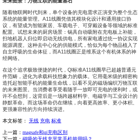
未来图景：万物互联的能量基石
随着物联网时代到来，单个设备的充电需求正演变为整个生态
系统的能量管理。A11线圈凭借其模块化设计和通用接口协
议，有望成为智能家居、车载电子、可穿戴设备等领域的标准
配置。试想未来的厨房场景：锅具自动吸附在充电板上补能，
扫地机器人归位即启动无线供电，所有家电通过统一协议实现
能源调度。这种去中心化的供能模式，恰似为每个物品植入了
自主呼吸的生命体征，而A11线圈正是维系这个有机体系的神
经网络。
在这个追求极致便捷的时代，QI标准A11线圈早已超越普通元
件范畴，进化为承载科技想象力的载体。它用毫米级的精密构
造托起智能手机的能量生命线，以看不见的磁场编织万物互联
的未来图景。当消费者享受着随手一放即可充电的便利时，或
许不会想到，这背后是一场跨越材料学、电磁学与工业设计的
静默革命。而这场革命仍在继续，向着更高效率、更小体积、
更强兼容性的方向持续演进。
本文标签：
无线
充电
标准
上一篇：
magsafe和qi充电区别
下一篇：
磁吸的无线充平常手机能用吗？