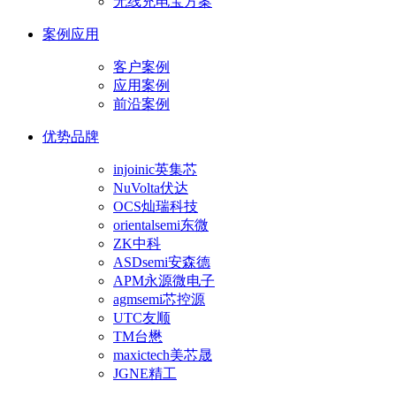
无线充电宝方案
案例应用
客户案例
应用案例
前沿案例
优势品牌
injoinic英集芯
NuVolta伏达
OCS灿瑞科技
orientalsemi东微
ZK中科
ASDsemi安森德
APM永源微电子
agmsemi芯控源
UTC友顺
TM台懋
maxictech美芯晟
JGNE精工