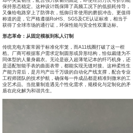
却不失柔韧性，配合强力胶黏剂固定，即使经历万次弯折仍能
保持形态稳定。这种设计既保障了高频工况下的低损耗传导，
又像给电路穿上了防弹衣，抵御日常使用的磨损冲击。更值得
称道的是，它严格遵循RoHS、SGS及CE认证标准，相当于
获得了全球市场的通行证，环保性能与安全性双重达标。
形态革命：从固定模板到私人订制
传统充电方案常困于标准化牢笼，而A11线圈打破了这一桎
梏。厂商可根据客户需求定制圆形或异形结构，恰似裁缝为不
同体型的人量身裁衣。无论是嵌入超薄笔记本的纤巧机身，还
是适配智能手表的曲面表带，都能实现无缝对接。这种柔性生
产能力背后，是月均产出千万级的自动化产线支撑，配合专业
工程师团队的技术护航，确保每一件成品都是精准到微米的工
业艺术品。当批量制造遇见个性化需求，规模化与定制化的矛
盾在此化解为和谐共生。