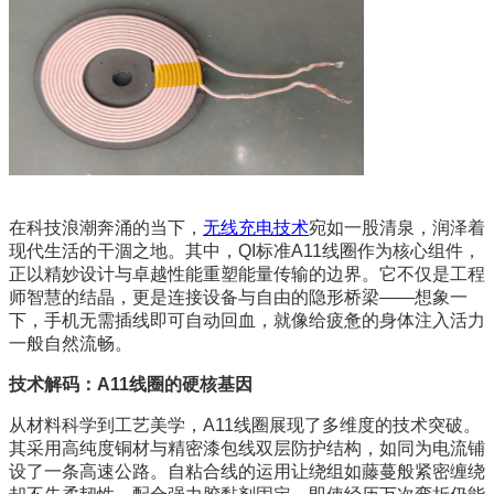
在科技浪潮奔涌的当下，
无线充电技术
宛如一股清泉，润泽着
现代生活的干涸之地。其中，QI标准A11线圈作为核心组件，
正以精妙设计与卓越性能重塑能量传输的边界。它不仅是工程
师智慧的结晶，更是连接设备与自由的隐形桥梁——想象一
下，手机无需插线即可自动回血，就像给疲惫的身体注入活力
一般自然流畅。
技术解码：A11线圈的硬核基因
从材料科学到工艺美学，A11线圈展现了多维度的技术突破。
其采用高纯度铜材与精密漆包线双层防护结构，如同为电流铺
设了一条高速公路。自粘合线的运用让绕组如藤蔓般紧密缠绕