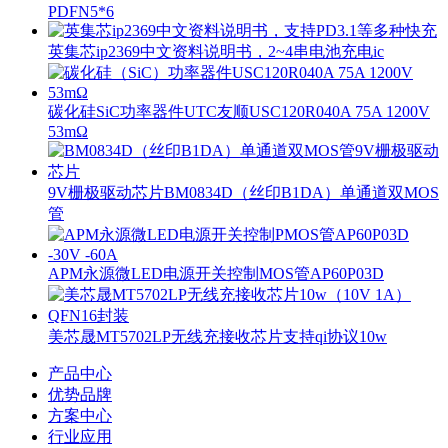
PDFN5*6
英集芯ip2369中文资料说明书，2~4串电池充电ic
碳化硅SiC功率器件UTC友顺USC120R040A 75A 1200V
53mΩ
9V栅极驱动芯片BM0834D（丝印B1DA）单通道双MOS
管
APM永源微LED电源开关控制MOS管AP60P03D
美芯晟MT5702LP无线充接收芯片支持qi协议10w
产品中心
优势品牌
方案中心
行业应用