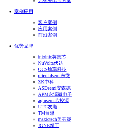
无线充电宝方案
案例应用
客户案例
应用案例
前沿案例
优势品牌
injoinic英集芯
NuVolta伏达
OCS灿瑞科技
orientalsemi东微
ZK中科
ASDsemi安森德
APM永源微电子
agmsemi芯控源
UTC友顺
TM台懋
maxictech美芯晟
JGNE精工