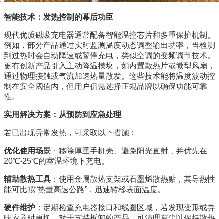
智能技术：发热控制的幕后功臣
现代优质磁吸充电器通常配备智能温控芯片和多重保护机制。
例如，部分产品通过实时监测温度动态调整输出功率，当检测
到过热时会自动降速或暂停充电，类似空调的变频调节技术。
更有创新产品引入主动降温模块，如内置散热片或微型风扇，
通过物理接触或气流加速热量散发。这些技术能将温度波动控
制在安全阈值内，但用户仍需选择正规品牌以确保功能可靠
性。
实用解决方案：从预防到应急处理
若已出现异常发热，可采取以下措施：
优化使用场景
：移除厚重手机壳、避免阳光直射，并优先在
20℃-25℃的室温环境下充电。
辅助散热工具
：使用金属散热支架或石墨烯散热贴，其导热性
能可比拟“热量高速公路”，迅速转移表面温度。
硬件维护
：定期检查充电器接口和线圈区域，若发现变形或异
味应及时更换。对于支持拆卸的产品，可清理灰尘以保持散热