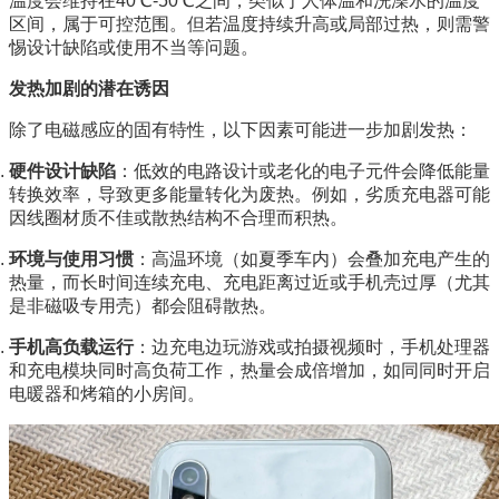
温度会维持在40℃-50℃之间，类似于人体温和洗澡水的温度
区间，属于可控范围。但若温度持续升高或局部过热，则需警
惕设计缺陷或使用不当等问题。
发热加剧的潜在诱因
除了电磁感应的固有特性，以下因素可能进一步加剧发热：
硬件设计缺陷
：低效的电路设计或老化的电子元件会降低能量
转换效率，导致更多能量转化为废热。例如，劣质充电器可能
因线圈材质不佳或散热结构不合理而积热。
环境与使用习惯
：高温环境（如夏季车内）会叠加充电产生的
热量，而长时间连续充电、充电距离过近或手机壳过厚（尤其
是非磁吸专用壳）都会阻碍散热。
手机高负载运行
：边充电边玩游戏或拍摄视频时，手机处理器
和充电模块同时高负荷工作，热量会成倍增加，如同同时开启
电暖器和烤箱的小房间。