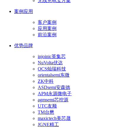
无线充电宝方案
案例应用
客户案例
应用案例
前沿案例
优势品牌
injoinic英集芯
NuVolta伏达
OCS灿瑞科技
orientalsemi东微
ZK中科
ASDsemi安森德
APM永源微电子
agmsemi芯控源
UTC友顺
TM台懋
maxictech美芯晟
JGNE精工