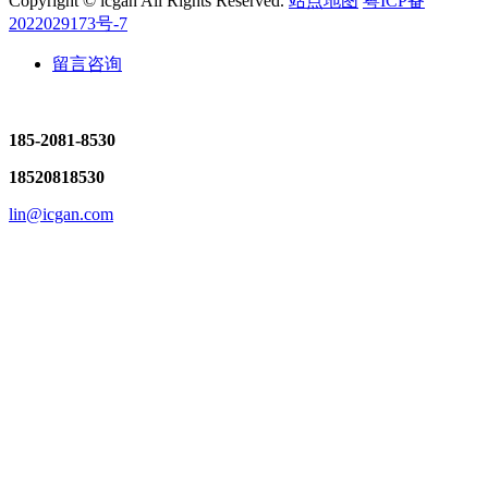
Copyright © icgan All Rights Reserved.
站点地图
粤ICP备
2022029173号-7
留言咨询
185-2081-8530
18520818530
lin@icgan.com