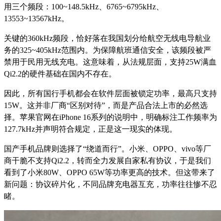
用三个频段：100~148.5kHz、6765~6795kHz、
13553~13567kHz。
关键的360kHz频段，恰好落在我国划分给航空无线电导航业
务的325~405kHz范围内。为保障航班通信安全，该频段被严
禁用于民用无线充电。这意味着，从法规层面，支持25W满血
Qi2.2的硬件基础在国内不存在。
因此，所有国行手机都会在软件层面被锁定功率，最高只支持
15W。这并非厂商“区别对待”，而是产品合法上市的必然选
择。苹果官网在iPhone 16系列的说明中，明确标注工作频率为
127.7kHz并声明符合规定，正是这一现实的体现。
国产手机品牌则选择了“绕道而行”。小米、OPPO、vivo等厂
商干脆不支持Qi2.2，转而全力发展自家私有协议，于是我们
看到了小米80W、OPPO 65W等功率更高的技术。但这带来了
新问题：协议碎片化，不同品牌充电器互充，功率往往惨不忍
睹。