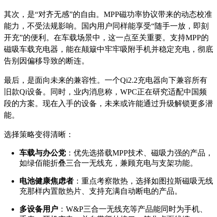
其次，是“对齐无感”的自由。MPP磁功率协议带来的动态校准
能力，不受法规影响。国内用户同样能享受“随手一放，即刻
开充”的便利。在车载场景中，这一点至关重要。支持MPP的
磁吸车载充电器，能在颠簸中牢牢吸附手机并稳定充电，彻底
告别因偏移导致的断连。
最后，是面向未来的兼容性。一个Qi2.2充电器向下兼容所有
旧款Qi设备。同时，业内消息称，WPC正在研究适配中国频
段的方案。现在入手的设备，未来或许能通过升级解锁更多潜
能。
选择策略变得清晰：
车载与办公党
：优先选搭载MPP技术、磁吸力强的产品，
如绿佰能折叠三合一无线充，兼顾充电与支架功能。
电池健康焦虑者
：重点考察散热，选择如图拉斯磁吸无线
充那样内置散热片、支持充满自动断电的产品。
多设备用户
：W&P三合一无线充等产品能同时为手机、