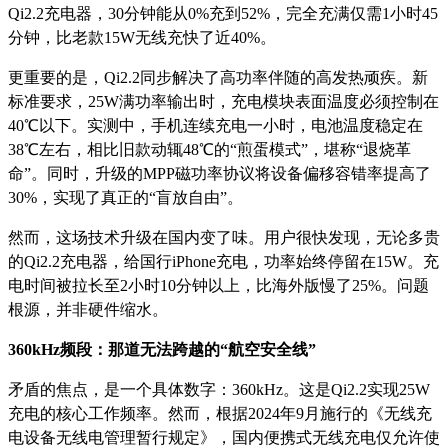
Qi2.2充电器，30分钟能从0%充到52%，完全充满仅需1小时45
分钟，比老款15W无线充快了近40%。
更重要的是，Qi2.2同步解决了高功率伴随的高发热顽疾。新
标准要求，25W满功率输出时，充电模块表面温度必须控制在
40℃以下。实测中，手机连续充电一小时，电池温度稳定在
38℃左右，相比旧款动辄48℃的“煎蛋模式”，堪称“退烧革
命”。同时，升级的MPP磁功率协议将设备偏移容错率提高了
30%，实现了真正的“盲放自由”。
然而，这场技术升级在国内变了味。用户很快发现，无论多贵
的Qi2.2充电器，给国行iPhone充电，功率始终停留在15W。充
电时间被拉长至2小时10分钟以上，比海外版慢了25%。问题
根源，并非硬件缩水。
360kHz频段：那道无法跨越的“航空安全线”
矛盾的焦点，是一个具体数字：360kHz。这是Qi2.2实现25W
充电的核心工作频率。然而，根据2024年9月施行的《无线充
电设备无线电管理暂行规定》，国内便携式无线充电仅允许使