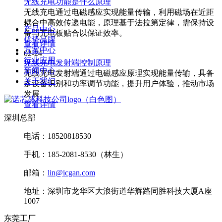
无线充电功能是什么原理
无线充电通过电磁感应实现能量传输，利用磁场在近距
耦合中高效传递电能，原理基于法拉第定律，需保持设
产品中心
备与充电板贴合以保证效率。
优势品牌
查看详情
方案中心
02-24
行业应用
无线充电发射端控制原理
新闻中心
无线充电发射端通过电磁感应原理实现能量传输，具备
关于我们
多设备识别和功率调节功能，提升用户体验，推动市场
发展。
查看详情
深圳总部
电话：18520818530
手机：185-2081-8530（林生）
邮箱：
lin@icgan.com
地址：深圳市龙华区大浪街道华辉路同胜科技大厦A座
1007
东莞工厂