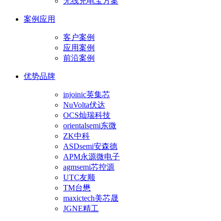
无线充电宝方案
案例应用
客户案例
应用案例
前沿案例
优势品牌
injoinic英集芯
NuVolta伏达
OCS灿瑞科技
orientalsemi东微
ZK中科
ASDsemi安森德
APM永源微电子
agmsemi芯控源
UTC友顺
TM台懋
maxictech美芯晟
JGNE精工