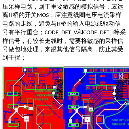
压采样电路，属于重要敏感的模拟信号，应远
离
H
桥的开关
，应注意线圈电压电流采样
MOS
电路的走线，避免与
桥的输入电源或驱动信
H
号有平行重合；
和
等采
CODE_DET_V
CODE_DET_I
样信号，有较长走线时，需要将敏感的采样信
号做包地处理，来跟其他信号隔离，防止其受
到干扰；