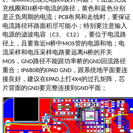
充线圈和
H
桥中电流的路径，黄色和蓝色分别
是正负周期的电流；
布局和走线时，要保证
PCB
电流路径环路面积尽可能小；特别要注意输入
电源的滤波电容（
、
），要位于电流路
C3
C12
径上，且要靠近
桥中
管的电源和地；电
H
MOS
流采样和电压采样电路要远离
桥的开关
H
，
路径不能跟功率桥的
回流路径
MOS
GND
GND
重合；
的
，跟系统地平面要连
IP6808
EPAD GND
接良好，建议在
上打
的过孔矩阵，芯
EPAD
4X4
片背面的
要完整连接到
平面；
GND
GND