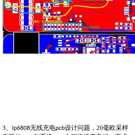
3
、
无线充电
设计问题，
20
毫欧采样
ip6808
pcb