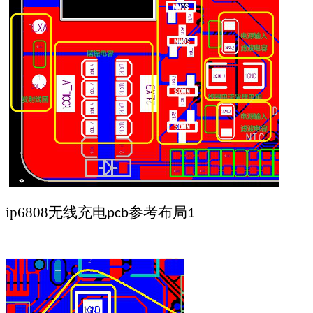
ip6808
无线充电
参考布局
pcb
1