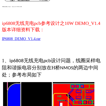
ip6808无线充电pcb参考设计之10W DEMO_V1.4
版本详细资料下载：
IP6808_DEMO_V1.4.rar
1
、
无线充电
设计问题，
线圈采样电
ip6808
pcb
阻和谐振电容分别放在
H
桥
的两边中间
NMOS
处；参考布局如下