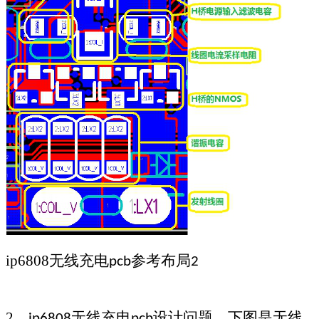
ip6808
无线充电
参考布局
pcb
2
2
、
无线充电
设计问题，
下图是无线
ip6808
pcb