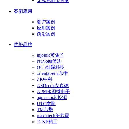
无线充电宝方案
案例应用
客户案例
应用案例
前沿案例
优势品牌
injoinic英集芯
NuVolta伏达
OCS灿瑞科技
orientalsemi东微
ZK中科
ASDsemi安森德
APM永源微电子
agmsemi芯控源
UTC友顺
TM台懋
maxictech美芯晟
JGNE精工