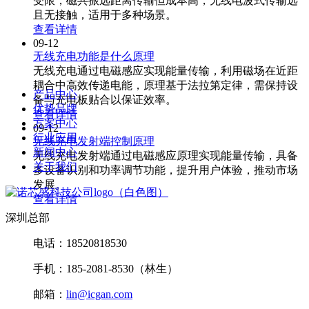
受限，磁共振远距离传输但成本高，无线电波式传输远
且无接触，适用于多种场景。
查看详情
09-12
无线充电功能是什么原理
无线充电通过电磁感应实现能量传输，利用磁场在近距
耦合中高效传递电能，原理基于法拉第定律，需保持设
产品中心
备与充电板贴合以保证效率。
优势品牌
查看详情
方案中心
09-12
行业应用
无线充电发射端控制原理
新闻中心
无线充电发射端通过电磁感应原理实现能量传输，具备
关于我们
多设备识别和功率调节功能，提升用户体验，推动市场
发展。
查看详情
深圳总部
电话：18520818530
手机：185-2081-8530（林生）
邮箱：
lin@icgan.com