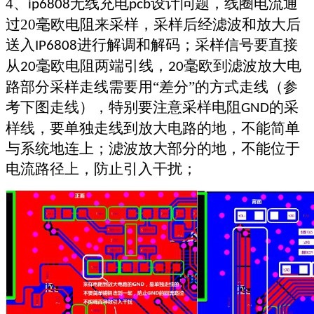
4
、
无线充电
设计问题，
线圈电流通
ip6808
pcb
过
20
毫欧电阻来采样，采样后经滤波和放大后
送入
进行解调和解码；采样信号要直接
IP6808
从
毫欧电阻两端引线，
毫欧到滤波放大电
20
20
路部分采样走线需要用“差分”的方式走线（参
考下图走线），特别要注意采样电阻
的采
GND
样线，要单独走线到放大电路的地，不能简单
与系统地连上；滤波放大部分的地，不能位于
电流路径上，防止引入干扰；