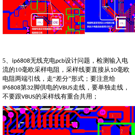
5
、
无线充电
设计问题，
检测输入电
ip6808
pcb
流的
10
毫欧采样电阻，采样线要直接从
毫欧
10
电阻两端引线，走“差分”形式；要注意给
第
脚供电的
走线，要单独走线，
IP6808
32
VBUS
不要跟
的采样线有重合共用；
VBUS