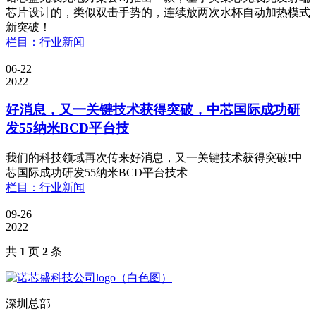
芯片设计的，类似双击手势的，连续放两次水杯自动加热模式
新突破！
栏目：行业新闻
06-22
2022
好消息，又一关键技术获得突破，中芯国际成功研
发55纳米BCD平台技
我们的科技领域再次传来好消息，又一关键技术获得突破!中
芯国际成功研发55纳米BCD平台技术
栏目：行业新闻
09-26
2022
共
1
页
2
条
深圳总部