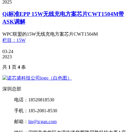
2025
Qi标准EPP 15W无线充电方案芯片CWT1504M带
ASK调解
WPC联盟的15W无线充电方案芯片CWT1504M
栏目：15W
03-24
2023
共
1
页
4
条
深圳总部
电话：18520818530
手机：185-2081-8530
邮箱：
lin@icgan.com