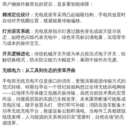
用户侧操作极简化的背后，是多重智能保障：
精准定位设计
：充电底座常采用凸起磁吸结构，手电筒放置时
自动对齐线圈位置，规避能量传输偏移。
灯光语言系统
：充电底座指示灯通过颜色变化或熄灭提示状
态，如橙色闪烁代表充电中，绿色常亮标识满电量，实现零学
习成本的操作交互。
开关逻辑进化
：传统机械开关升级为单点按压式电子开关，轻
触切换模式，防水防尘能力大幅提升，暴雨中操作亦无虞。
无线电力：从工具到生态的变革序曲
手电筒无线充电不仅是接口的消失，更预演着能源传输方式的
范式转移。特斯拉早在一个世纪前就构想过全球无线供电网络
——以地球为导体建立低频共振传输，虽然当前技术离此宏景
尚远，但微观层面的实践已生根发芽。未来露营帐篷可能集成
充电区域，随手放置头灯、营灯即可补能；消防应急车配备大
功率无线充电平台，救援设备出勤即满电。当每件工具都摆脱
线缆束缚，人与能源的关系将回归至“需要时，自然在场”的无
感境界。