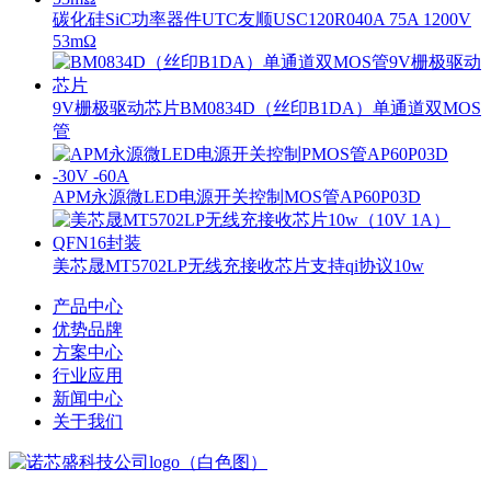
碳化硅SiC功率器件UTC友顺USC120R040A 75A 1200V
53mΩ
9V栅极驱动芯片BM0834D（丝印B1DA）单通道双MOS
管
APM永源微LED电源开关控制MOS管AP60P03D
美芯晟MT5702LP无线充接收芯片支持qi协议10w
产品中心
优势品牌
方案中心
行业应用
新闻中心
关于我们