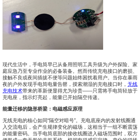
现代生活中，手电筒早已从备用照明工具升级为户外探险、家
庭应急乃至专业作业的必备装备。然而传统充电接口的磨损、
接触不良或夜间插拔不便等问题始终困扰着用户。当你在暴雨
夜的户外发现手电筒电量告罄，摸索潮湿的充电接口时，
无线
充电技术
带来的革新便显得尤为珍贵——只需将手电筒轻放于
充电座，指示灯亮起，能量已开始隔空传递。
能量迁移的隐形桥梁：电磁感应原理
无线充电的核心如同“隔空对暗号”。充电底座内的发射线圈通
入交流电后，会产生规律变化的磁场，这相当于一组不断震荡
的能量密码。当手电筒底部的接收线圈进入磁场范围时，双方