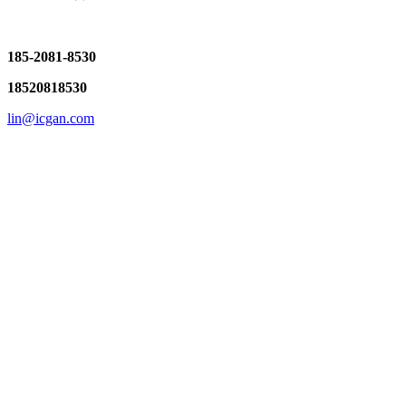
185-2081-8530
18520818530
lin@icgan.com