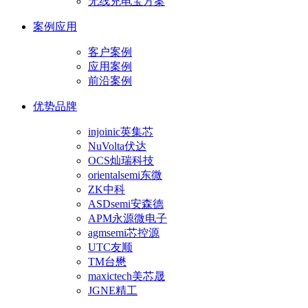
无线充电宝方案
案例应用
客户案例
应用案例
前沿案例
优势品牌
injoinic英集芯
NuVolta伏达
OCS灿瑞科技
orientalsemi东微
ZK中科
ASDsemi安森德
APM永源微电子
agmsemi芯控源
UTC友顺
TM台懋
maxictech美芯晟
JGNE精工