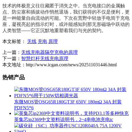
技术的终极意义往往藏匿于消失之中。当充电接口的金属触
点、防尘塞和插拔动作悄然退场，我们获得的不仅是便利，更
是一种能量自由流动的可能。下次在荒野中轻放手电筒于充电
座，凝视亮起的指示灯时，或许能感知到那无形磁场中跃动的
人类智慧——它正沉默地重塑着我们与光的契约。
本文标签：
无线
充电
原理
上一篇：
无线充电器隔空充电的原理
下一篇：
智慧灯杆无线充电原理
本文地址：http://www.icgan.com/news/202511031446.html
热销产品
东微MOS管OSG65R180GT3F 650V 180mΩ 34A 封装
PDFN5*6
英集芯ip2369中文资料说明书，2~4串电池充电ic