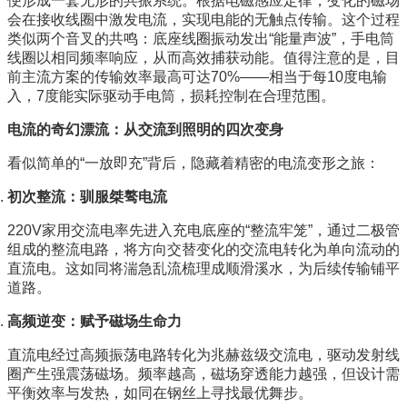
便形成一套无形的共振系统。根据电磁感应定律，变化的磁场
会在接收线圈中激发电流，实现电能的无触点传输。这个过程
类似两个音叉的共鸣：底座线圈振动发出“能量声波”，手电筒
线圈以相同频率响应，从而高效捕获动能。值得注意的是，目
前主流方案的传输效率最高可达70%——相当于每10度电输
入，7度能实际驱动手电筒，损耗控制在合理范围。
电流的奇幻漂流：从交流到照明的四次变身
看似简单的“一放即充”背后，隐藏着精密的电流变形之旅：
初次整流：驯服桀骜电流
220V家用交流电率先进入充电底座的“整流牢笼”，通过二极管
组成的整流电路，将方向交替变化的交流电转化为单向流动的
直流电。这如同将湍急乱流梳理成顺滑溪水，为后续传输铺平
道路。
高频逆变：赋予磁场生命力
直流电经过高频振荡电路转化为兆赫兹级交流电，驱动发射线
圈产生强震荡磁场。频率越高，磁场穿透能力越强，但设计需
平衡效率与发热，如同在钢丝上寻找最优舞步。