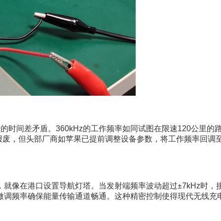
的时间差矛盾。360kHz的工作频率如同试图在限速120公里
报废，但头部厂商如苹果已提前调整设备参数，将工作频率回调至
就像在港口设置导航灯塔。当发射端频率波动超过±7kHz时
微调频率确保能量传输通道畅通。这种精密控制使得现代无线充电