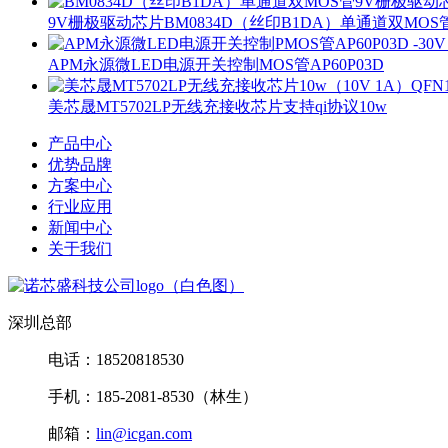
9V栅极驱动芯片BM0834D（丝印B1DA）单通道双MOS
APM永源微LED电源开关控制MOS管AP60P03D
美芯晟MT5702LP无线充接收芯片支持qi协议10w
产品中心
优势品牌
方案中心
行业应用
新闻中心
关于我们
深圳总部
电话：18520818530
手机：185-2081-8530（林生）
邮箱：
lin@icgan.com