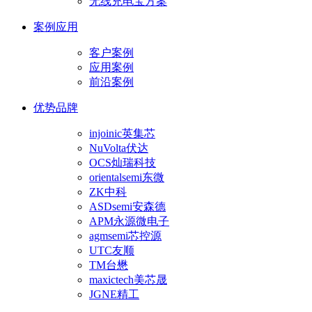
无线充电宝方案
案例应用
客户案例
应用案例
前沿案例
优势品牌
injoinic英集芯
NuVolta伏达
OCS灿瑞科技
orientalsemi东微
ZK中科
ASDsemi安森德
APM永源微电子
agmsemi芯控源
UTC友顺
TM台懋
maxictech美芯晟
JGNE精工