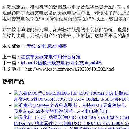
新规实施后，检测机构的数据显示市场合规率已提升至92%
规虽免除了无线充电设备的无线电管理审批，却强化了产品质
组可使充电效率在5mm传输距离内稳定在78%以上，较固定频
站在技术演进的长河里，频率标准既是约束创新的锁链，也是
红绿灯协调，无线充电产业的未来，正依赖于这些看不见的频
本文标签：
无线
充电
标准
频率
上一篇：
红旗车无线充电使用什么标准
下一篇：
iphone12磁吸无线充电器可以充airpods吗
本文地址：http://www.icgan.com/news/202509191392.html
热销产品
东微MOS管OSG65R180GT3F 650V 180mΩ 34A 封装PDF
英集芯ip2369中文资料说明书，2~4串电池充电ic
碳化硅SiC功率器件UTC友顺USC120R040A 75A 1200V 5