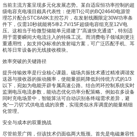
当前主流方案呈现多元化发展态势。某自适应恒功率控制的超
级电容充电项目颇具代表性：使用TI公司的BQ24640电源管
理芯片配合STC8A8K主控芯片，在发射线圈限定30W功率条
件下，仅需10秒就能将5串2.7V/15F超级电容组充至12V电
压。这相当于给微型储能单元搭建了“高速快充通道”，特别适
用于需要瞬间大电流注入的特殊工况。而消费电子领域则更注
重通用性，如支持Qi标准的发射端方案，可广泛匹配手机、耳
机等日常设备的无线接收模块。
效率突破的关键路径
提升传输效率是行业核心课题。磁场共振技术通过精准调谐发
送器与接收器的振动频率，使能量损耗降低到传统方式的1/3
以下，宛如为电能开辟专属高速公路。结合闭环控制系统实时
监测电压电流参数，能动态优化功率分配策略。例如在多设备
同时充电场景中，智能算法可自动识别各终端需求差异，避
免“一刀切”式供电造成的浪费，实现类似水库调度的能量精细
化管理。
安全与成本的双重挑战
尽管前景广阔，但该技术仍面临两大瓶颈。首先是电磁兼容性