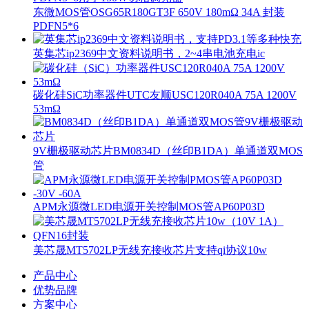
东微MOS管OSG65R180GT3F 650V 180mΩ 34A 封装
PDFN5*6
英集芯ip2369中文资料说明书，2~4串电池充电ic
碳化硅SiC功率器件UTC友顺USC120R040A 75A 1200V
53mΩ
9V栅极驱动芯片BM0834D（丝印B1DA）单通道双MOS
管
APM永源微LED电源开关控制MOS管AP60P03D
美芯晟MT5702LP无线充接收芯片支持qi协议10w
产品中心
优势品牌
方案中心