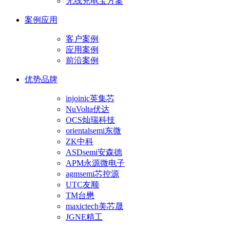
无线充电宝方案
案例应用
客户案例
应用案例
前沿案例
优势品牌
injoinic英集芯
NuVolta伏达
OCS灿瑞科技
orientalsemi东微
ZK中科
ASDsemi安森德
APM永源微电子
agmsemi芯控源
UTC友顺
TM台懋
maxictech美芯晟
JGNE精工