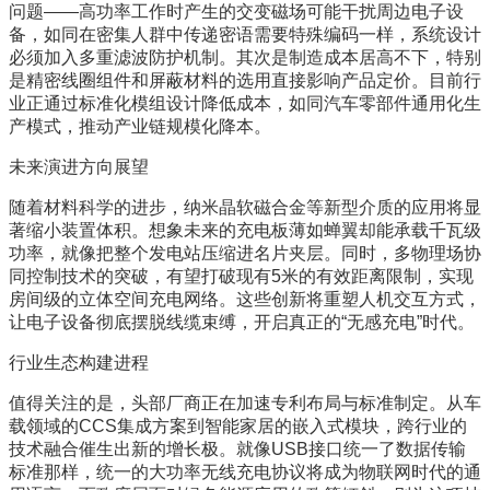
问题——高功率工作时产生的交变磁场可能干扰周边电子设
备，如同在密集人群中传递密语需要特殊编码一样，系统设计
必须加入多重滤波防护机制。其次是制造成本居高不下，特别
是精密线圈组件和屏蔽材料的选用直接影响产品定价。目前行
业正通过标准化模组设计降低成本，如同汽车零部件通用化生
产模式，推动产业链规模化降本。
未来演进方向展望
随着材料科学的进步，纳米晶软磁合金等新型介质的应用将显
著缩小装置体积。想象未来的充电板薄如蝉翼却能承载千瓦级
功率，就像把整个发电站压缩进名片夹层。同时，多物理场协
同控制技术的突破，有望打破现有5米的有效距离限制，实现
房间级的立体空间充电网络。这些创新将重塑人机交互方式，
让电子设备彻底摆脱线缆束缚，开启真正的“无感充电”时代。
行业生态构建进程
值得关注的是，头部厂商正在加速专利布局与标准制定。从车
载领域的CCS集成方案到智能家居的嵌入式模块，跨行业的
技术融合催生出新的增长极。就像USB接口统一了数据传输
标准那样，统一的大功率无线充电协议将成为物联网时代的通