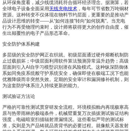
从环保角度看，减少线缆消耗符合循环经济理念。据测算，若
全球电子设备全面采用
无线充电技术
，每年可节省数万吨铜材
资源。这种转变不仅体现在物料节约层面，更重要的是推动产
品设计思维的转变——从“如何连接”转向“如何脱离”。当充电
行为不再受物理约束时，设计师将获得更大的创作自由度，催
生出颠覆性的电子产品形态革命。
安全防护体系构建
多层级的安全防护网正在织就。初级层面通过硬件熔断机制防
止过载损坏；中级层面利用软件算法预测异常温升趋势；高级
层面则引入AI自学习模型识别潜在风险模式。这种纵深防御体
系如同免疫系统般守护系统安全，确保即使在极端工况下也能
优雅降级而非突然失效。定期的安全审计和漏洞修补机制，则
为这套防护体系注入持续更新的能力。
测试验证方法论
严格的可靠性测试贯穿研发全流程。环境模拟舱内再现极寒高
原与热带雨林的极端条件，机械臂重复万次插拔测试验证结构
强度，电磁暗室扫描辐射泄漏情况。这些看似严苛的测试标
准，实则是为产品铸就品质背书的必要过程。就像航天器发射