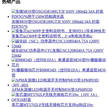
热销产品
东微MOS管OSG65R180GT3F 650V 180mΩ 34A 封装
PDFN5*6
英集芯ip2369中文资料说明书，2~4串电池充电ic
碳化硅SiC功率器件UTC友顺USC120R040A 75A 1200V
53mΩ
9V栅极驱动芯片BM0834D（丝印B1DA）单通道双MOS
管
APM永源微LED电源开关控制MOS管AP60P03D
美芯晟MT5702LP无线充接收芯片支持qi协议10w