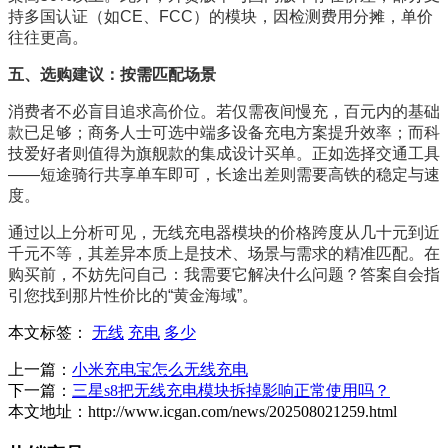
持多国认证（如CE、FCC）的模块，因检测费用分摊，单价
往往更高。
五、选购建议：按需匹配场景
消费者不必盲目追求高价位。若仅需夜间慢充，百元内的基础
款已足够；商务人士可选中端多设备充电方案提升效率；而科
技爱好者则值得为旗舰款的集成设计买单。正如选择交通工具
——短途骑行共享单车即可，长途出差则需要高铁的稳定与速
度。
通过以上分析可见，无线充电器模块的价格跨度从几十元到近
千元不等，其差异本质上是技术、场景与需求的精准匹配。在
购买前，不妨先问自己：我需要它解决什么问题？答案自会指
引您找到那片性价比的“黄金海域”。
本文标签：
无线
充电
多少
上一篇：
小米充电宝怎么无线充电
下一篇：
三星s8把无线充电模块拆掉影响正常使用吗？
本文地址：http://www.icgan.com/news/202508021259.html