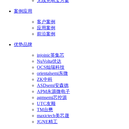
无线充电宝方案
案例应用
客户案例
应用案例
前沿案例
优势品牌
injoinic英集芯
NuVolta伏达
OCS灿瑞科技
orientalsemi东微
ZK中科
ASDsemi安森德
APM永源微电子
agmsemi芯控源
UTC友顺
TM台懋
maxictech美芯晟
JGNE精工