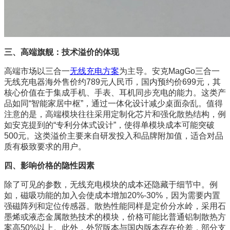
三、高端旗舰：技术溢价的体现
高端市场以三合一
无线充电方案
为主导。安克MagGo三合一
无线充电器海外售价约789元人民币，国内预约价699元，其
核心价值在于集成手机、手表、耳机同步充电的能力。这类产
品如同“智能家居中枢”，通过一体化设计减少桌面杂乱。值得
注意的是，高端模块往往采用定制化芯片和强化散热结构，例
如安克提到的“专利分体式设计”，使得单模块成本可能突破
500元。这类溢价主要来自研发投入和品牌附加值，适合对品
质有极致要求的用户。
四、影响价格的隐性因素
除了可见的参数，无线充电模块的成本还隐藏于细节中。例
如，磁吸功能的加入会使成本增加20%-30%，因为需要内置
强磁阵列和定位传感器。散热性能同样是定价分水岭，采用石
墨烯或液态金属散热技术的模块，价格可能比普通铝制散热方
案高50%以上。此外，外贸版本与国内版本存在价差，部分支