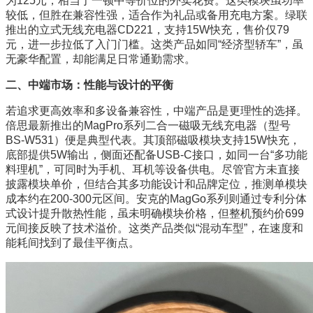
为125元，相当于一顿中等价位的外卖花费。这类模块虽功率
较低，但胜在兼容性强，适合作为礼品或备用充电方案。绿联
推出的立式无线充电器CD221，支持15W快充，售价仅79
元，进一步拉低了入门门槛。这类产品如同“经济型轿车”，虽
无豪华配置，却能满足日常通勤需求。
二、中端市场：性能与设计的平衡
若追求更高效率和多设备兼容性，中端产品是更理性的选择。
倍思最新推出的MagPro系列二合一磁吸无线充电器（型号
BS-W531）便是典型代表。其顶部磁吸模块支持15W快充，
底部提供5W输出，侧面还配备USB-C接口，如同一台“多功能
料理机”，可同时为手机、耳机等设备供电。尽管官方未直接
披露模块单价，但结合其多功能设计和品牌定位，推测单模块
成本约在200-300元区间。安克的MagGo系列则通过专利分体
式设计提升散热性能，虽未明确模块价格，但整机预约价699
元间接反映了技术溢价。这类产品类似“混动车型”，在速度和
能耗间找到了最佳平衡点。