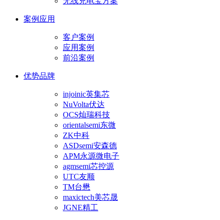
无线充电宝方案
案例应用
客户案例
应用案例
前沿案例
优势品牌
injoinic英集芯
NuVolta伏达
OCS灿瑞科技
orientalsemi东微
ZK中科
ASDsemi安森德
APM永源微电子
agmsemi芯控源
UTC友顺
TM台懋
maxictech美芯晟
JGNE精工