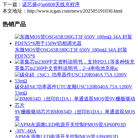
下一篇：
诺芯盛@ip6808无线充程序
本文地址：http://www.icgan.com/news/202505191030.html
热销产品
东微MOS管OSG65R180GT3F 650V 180mΩ 34A 封装
PDFN5*6
英集芯ip2369中文资料说明书，2~4串电池充电ic
碳化硅SiC功率器件UTC友顺USC120R040A 75A 1200V
53mΩ
9V栅极驱动芯片BM0834D（丝印B1DA）单通道双MOS
管
APM永源微LED电源开关控制MOS管AP60P03D