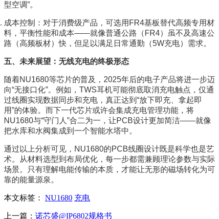
型空调”。
成本控制：对于消费级产品，可选用FR4基板替代高频专用材
料，平衡性能和成本——就像普通公路（FR4）虽不及高速公
路（高频板材）快，但足以满足日常通勤（5W充电）需求。
五、未来展望：无线充电的终极形态
随着NU1680等芯片的普及，2025年后的电子产品将进一步迈
向“无接口化”。例如，TWS耳机可能彻底取消充电触点，仅通
过线圈实现数据同步和充电，真正达到“放下即充、拿起即
用”的体验。而下一代芯片或许会集成充电管理功能，将
NU1680与“守门人”合二为一，让PCB设计更加简洁——就像
把水库和水阀集成到一个智能水塔中。
通过以上分析可见，NU1680的PCB线圈设计既是科学也是艺
术。从材料选型到布局优化，每一步都需兼顾理论参数与实际
场景。只有理解电能传输的本质，才能让无形的磁场转化为可
靠的能量源泉。
本文标签：
NU1680
充电
上一篇：
诺芯盛@IP6802规格书