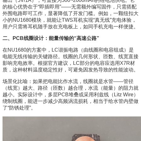
输出（5V/1A），可直接为500~2000mAh的锂电池供电。它
的核心优势在于“即插即用”——无需额外编写固件，只需搭配
外围电路即可工作，显著降低了开发门槛。例如，一颗纽扣大
小的NU1680模块，就能让TWS耳机实现“真无线”充电体验，
用户只需将耳机随手放在充电板上，如同手机充电一样便捷。
二、PCB线圈设计：能量传输的“高速公路”
在NU1680的方案中，LC谐振电路（由线圈和电容组成）是
电能无线传输的关键路径。线圈的几何形状、匝数、线宽直接
影响充电效率。根据官方建议，LC部分的电容应选用X7R材
质，这种材料温度稳定性好，可避免因发热导致的性能波动。
场景化比喻：如果把电能比作水流，线圈就是水管——管径
（线宽）越大、路径（匝数）越合理，水流（能量）的阻力就
越小。实际设计中，多层PCB堆叠或采用利兹线（Litz Wire）
绕制线圈，能进一步减少高频涡流损耗，相当于给水管内壁做
了“防锈处理”。