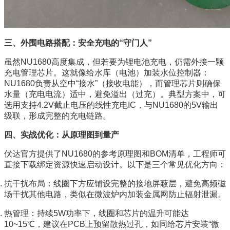
三、外围电路搭配：安全充电的“守门人”
虽然NU1680高度集成，但若要为锂电池充电，仍需外接一颗
充电管理芯片。这就像给水库（电池）加装水位控制器：
NU1680负责从空中“接水”（接收电能），而管理芯片则确保
水量（充电电流）适中，避免溢出（过充）。典型方案中，可
选用支持4.2V截止电压的线性充电IC，与NU1680的5V输出
级联，形成完整的充电链路。
四、实战优化：从原理图到量产
伏达官方提供了NU1680的参考原理图和BOM清单，工程师可
直接下载绑定资源快速启动设计。以下是三个常见优化方向：
抗干扰布局：线圈下方应铺设完整的接地屏蔽层，避免高频磁
场干扰其他电路，类似在微波炉内加装金属网防止辐射泄漏。
热管理：持续5W功率下，线圈和芯片的温升可能达
10~15℃，建议在PCB上预留散热过孔，如同给芯片安装“微