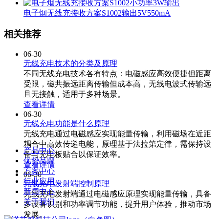
电子烟无线充接收方案S1002输出5V550mA
相关推荐
06-30
无线充电技术的分类及原理
不同无线充电技术各有特点：电磁感应高效便捷但距离
受限，磁共振远距离传输但成本高，无线电波式传输远
且无接触，适用于多种场景。
查看详情
06-30
无线充电功能是什么原理
无线充电通过电磁感应实现能量传输，利用磁场在近距
耦合中高效传递电能，原理基于法拉第定律，需保持设
产品中心
备与充电板贴合以保证效率。
优势品牌
查看详情
方案中心
06-30
行业应用
无线充电发射端控制原理
新闻中心
无线充电发射端通过电磁感应原理实现能量传输，具备
关于我们
多设备识别和功率调节功能，提升用户体验，推动市场
发展。