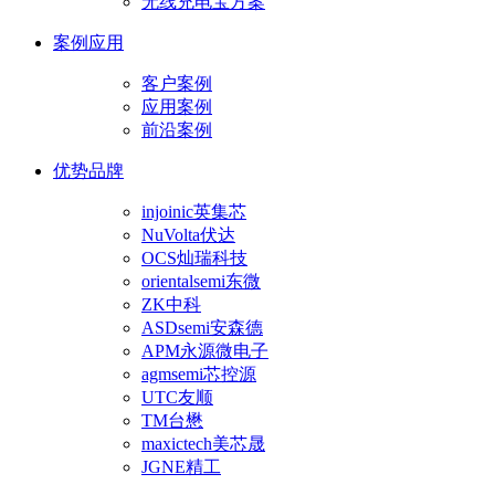
无线充电宝方案
案例应用
客户案例
应用案例
前沿案例
优势品牌
injoinic英集芯
NuVolta伏达
OCS灿瑞科技
orientalsemi东微
ZK中科
ASDsemi安森德
APM永源微电子
agmsemi芯控源
UTC友顺
TM台懋
maxictech美芯晟
JGNE精工