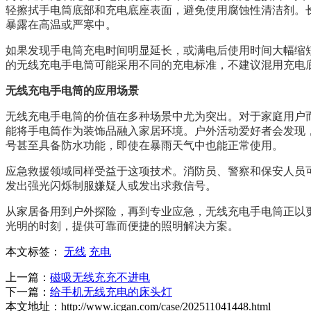
轻擦拭手电筒底部和充电底座表面，避免使用腐蚀性清洁剂。
暴露在高温或严寒中。
如果发现手电筒充电时间明显延长，或满电后使用时间大幅缩
的无线充电手电筒可能采用不同的充电标准，不建议混用充电
无线充电手电筒的应用场景
无线充电手电筒的价值在多种场景中尤为突出。对于家庭用户
能将手电筒作为装饰品融入家居环境。户外活动爱好者会发现
号甚至具备防水功能，即使在暴雨天气中也能正常使用。
应急救援领域同样受益于这项技术。消防员、警察和保安人员
发出强光闪烁制服嫌疑人或发出求救信号。
从家居备用到户外探险，再到专业应急，无线充电手电筒正以
光明的时刻，提供可靠而便捷的照明解决方案。
本文标签：
无线
充电
上一篇：
磁吸无线充充不进电
下一篇：
给手机无线充电的床头灯
本文地址：http://www.icgan.com/case/202511041448.html