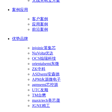
无线充电宝方案
案例应用
客户案例
应用案例
前沿案例
优势品牌
injoinic英集芯
NuVolta伏达
OCS灿瑞科技
orientalsemi东微
ZK中科
ASDsemi安森德
APM永源微电子
agmsemi芯控源
UTC友顺
TM台懋
maxictech美芯晟
JGNE精工