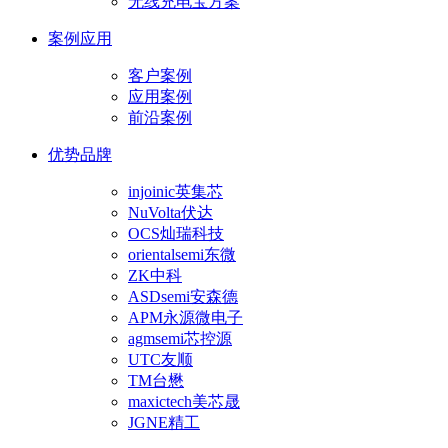
无线充电宝方案
案例应用
客户案例
应用案例
前沿案例
优势品牌
injoinic英集芯
NuVolta伏达
OCS灿瑞科技
orientalsemi东微
ZK中科
ASDsemi安森德
APM永源微电子
agmsemi芯控源
UTC友顺
TM台懋
maxictech美芯晟
JGNE精工