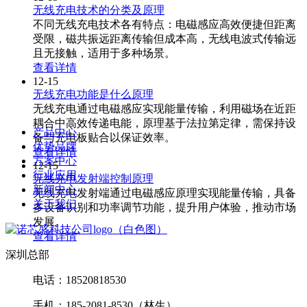
无线充电技术的分类及原理
不同无线充电技术各有特点：电磁感应高效便捷但距离
受限，磁共振远距离传输但成本高，无线电波式传输远
且无接触，适用于多种场景。
查看详情
12-15
无线充电功能是什么原理
无线充电通过电磁感应实现能量传输，利用磁场在近距
耦合中高效传递电能，原理基于法拉第定律，需保持设
产品中心
备与充电板贴合以保证效率。
优势品牌
查看详情
方案中心
12-15
行业应用
无线充电发射端控制原理
新闻中心
无线充电发射端通过电磁感应原理实现能量传输，具备
关于我们
多设备识别和功率调节功能，提升用户体验，推动市场
发展。
查看详情
深圳总部
电话：18520818530
手机：185-2081-8530（林生）