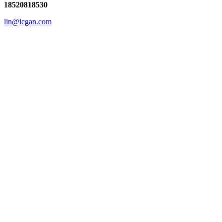
18520818530
lin@icgan.com