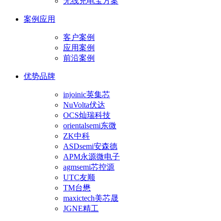
无线充电宝方案
案例应用
客户案例
应用案例
前沿案例
优势品牌
injoinic英集芯
NuVolta伏达
OCS灿瑞科技
orientalsemi东微
ZK中科
ASDsemi安森德
APM永源微电子
agmsemi芯控源
UTC友顺
TM台懋
maxictech美芯晟
JGNE精工