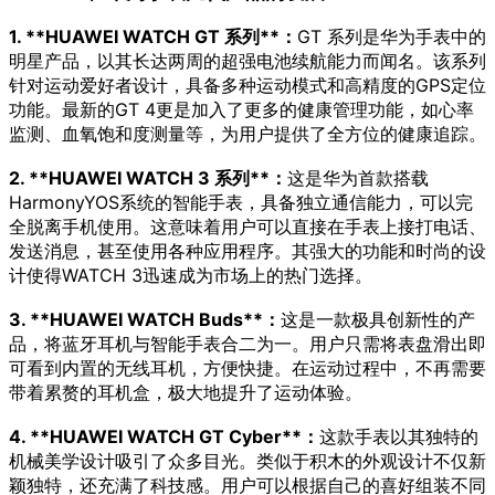
1. **HUAWEI WATCH GT 系列**：
GT 系列是华为手表中的
明星产品，以其长达两周的超强电池续航能力而闻名。该系列
针对运动爱好者设计，具备多种运动模式和高精度的GPS定位
功能。最新的GT 4更是加入了更多的健康管理功能，如心率
监测、血氧饱和度测量等，为用户提供了全方位的健康追踪。
2. **HUAWEI WATCH 3 系列**：
这是华为首款搭载
HarmonyYOS系统的智能手表，具备独立通信能力，可以完
全脱离手机使用。这意味着用户可以直接在手表上接打电话、
发送消息，甚至使用各种应用程序。其强大的功能和时尚的设
计使得WATCH 3迅速成为市场上的热门选择。
3. **HUAWEI WATCH Buds**：
这是一款极具创新性的产
品，将蓝牙耳机与智能手表合二为一。用户只需将表盘滑出即
可看到内置的无线耳机，方便快捷。在运动过程中，不再需要
带着累赘的耳机盒，极大地提升了运动体验。
4. **HUAWEI WATCH GT Cyber**：
这款手表以其独特的
机械美学设计吸引了众多目光。类似于积木的外观设计不仅新
颖独特，还充满了科技感。用户可以根据自己的喜好组装不同