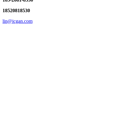
18520818530
lin@icgan.com