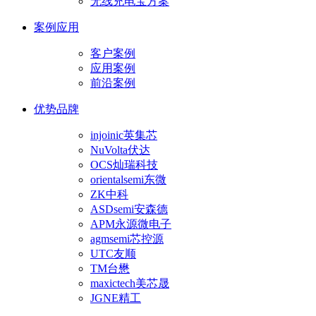
无线充电宝方案
案例应用
客户案例
应用案例
前沿案例
优势品牌
injoinic英集芯
NuVolta伏达
OCS灿瑞科技
orientalsemi东微
ZK中科
ASDsemi安森德
APM永源微电子
agmsemi芯控源
UTC友顺
TM台懋
maxictech美芯晟
JGNE精工