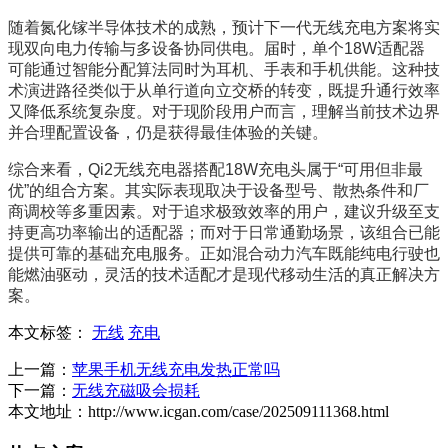
随着氮化镓半导体技术的成熟，预计下一代无线充电方案将实
现双向电力传输与多设备协同供电。届时，单个18W适配器
可能通过智能分配算法同时为耳机、手表和手机供能。这种技
术演进路径类似于从单行道向立交桥的转变，既提升通行效率
又降低系统复杂度。对于现阶段用户而言，理解当前技术边界
并合理配置设备，仍是获得最佳体验的关键。
综合来看，Qi2无线充电器搭配18W充电头属于“可用但非最
优”的组合方案。其实际表现取决于设备型号、散热条件和厂
商调校等多重因素。对于追求极致效率的用户，建议升级至支
持更高功率输出的适配器；而对于日常通勤场景，该组合已能
提供可靠的基础充电服务。正如混合动力汽车既能纯电行驶也
能燃油驱动，灵活的技术适配才是现代移动生活的真正解决方
案。
本文标签：
无线
充电
上一篇：
苹果手机无线充电发热正常吗
下一篇：
无线充磁吸会损耗
本文地址：http://www.icgan.com/case/202509111368.html