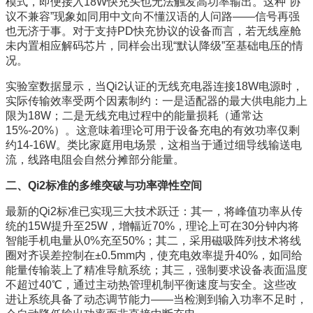
模式，即便接入18W快充头也无法触发高功率输出。这种“协
议不兼容”现象如同用中文向不懂汉语的人问路——信号再强
也无济于事。对于支持PD快充协议的设备而言，若无线座舱
未内置相应解码芯片，同样会出现“默认降级”至基础电压的情
况。
实验室数据显示，当Qi2认证的无线充电器连接18W电源时，
实际传输效率受两个因素制约：一是适配器的最大供电能力上
限为18W；二是无线充电过程中的能量损耗（通常达
15%-20%）。这意味着理论可用于设备充电的有效功率仅剩
约14-16W。类比家庭用电场景，这相当于通过细导线输送电
流，线路电阻会自然分摊部分能量。
二、Qi2标准的多维突破与功率弹性空间
最新的Qi2标准已实现三大技术跃迁：其一，将峰值功率从传
统的15W提升至25W，增幅近70%，理论上可在30分钟内将
智能手机电量从0%充至50%；其二，采用磁吸阵列技术将线
圈对齐误差控制在±0.5mm内，使充电效率提升40%，如同给
能量传输装上了精准导航系统；其三，强制要求设备表面温度
不超过40℃，通过主动热管理机制平衡速度与安全。这些改
进让系统具备了动态调节能力——当检测到输入功率不足时，