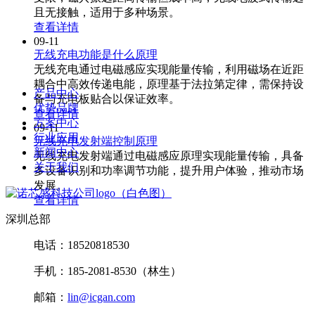
且无接触，适用于多种场景。
查看详情
09-11
无线充电功能是什么原理
无线充电通过电磁感应实现能量传输，利用磁场在近距
耦合中高效传递电能，原理基于法拉第定律，需保持设
产品中心
备与充电板贴合以保证效率。
优势品牌
查看详情
方案中心
09-11
行业应用
无线充电发射端控制原理
新闻中心
无线充电发射端通过电磁感应原理实现能量传输，具备
关于我们
多设备识别和功率调节功能，提升用户体验，推动市场
发展。
查看详情
深圳总部
电话：18520818530
手机：185-2081-8530（林生）
邮箱：
lin@icgan.com