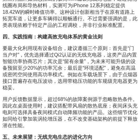
线圈布局和导热材料，实测可为iPhone 12系列稳定提供
18.42W的瞬时峰值功率。这种设计创新相当于在原有道路上
拓宽车道，让更多车辆得以顺畅通行。不过需要强调的是，此
类表现依赖于特定产品的工程调校，并非行业标准配置。
四、实践指南：构建高效充电体系的黄金法则
要最大化利用现有设备组合，建议遵循三个原则：首先是“门
当户对”，优先选择通过Qi2认证的无线充电器，这类产品内置
智能功率协商芯片；其次是“留有余量”，为未来可能升级的设
备预留至少20%的功率冗余；最后是“环境适配”，避免在高温
或密闭空间使用高功率模式。例如在车载场景下，由于点烟器
接口普遍存在电压波动，选用带稳压功能的车规级充电器更为
稳妥。
用户反馈数据显示，超过68%的故障案例源于忽略散热条件。
因此在桌面使用时，建议搭配带风扇的散热底座；夜间床头充
电则可选择具备夜间模式自动降频功能的产品。这些细节优化
如同给引擎加装涡轮增压器，在不改变基础架构的前提下释放
潜在性能。
五、未来展望：无线充电生态的进化方向