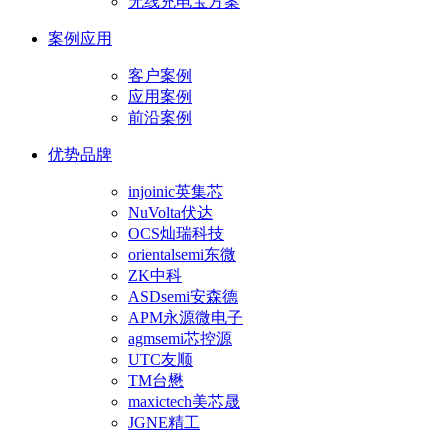
无线充电宝方案
案例应用
客户案例
应用案例
前沿案例
优势品牌
injoinic英集芯
NuVolta伏达
OCS灿瑞科技
orientalsemi东微
ZK中科
ASDsemi安森德
APM永源微电子
agmsemi芯控源
UTC友顺
TM台懋
maxictech美芯晟
JGNE精工