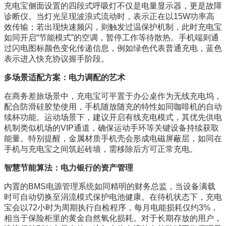
充电宝侧面设置的四段式呼吸灯不仅是电量显示器，更是故障
诊断仪。当灯光呈现波浪式流动时，表示正在以15W功率高
效传输；若出现快速频闪，则触发过温保护机制，此时充电宝
如同开启“节能模式”的空调，暂停工作等待散热。手机端则通
过闪电图标颜色变化传递信息，例如绿色代表普通充电，蓝色
表示进入快充协议握手阶段。
多场景适配方案：电力调配的艺术
在商务差旅场景中，充电宝可平置于办公桌作为无线充电坞，
配合防滑硅胶垫使用，手机随放随充的特性如同咖啡机的自动
续杯功能。运动场景下，建议开启有线充电模式，其优先供电
机制类似机场的VIP通道，确保运动手环等关键设备持续获取
能量。特别提醒，金属材质手机壳会形成电磁屏蔽层，如同在
手机与充电宝之间筑起砖墙，需移除后方可正常充电。
智慧节能算法：电力银行的资产管理
内置的BMS电源管理系统如同精明的财务总监，当设备满载
时可自动切换至涓流模式保护电池健康。在待机状态下，充电
宝会以72小时为周期执行自检程序，每月电能损耗仅约3%，
相当于保险柜里的黄金自然氧化损耗。对于长期存放的用户，