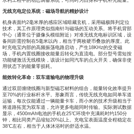
水利工程中的动态调蓄系统，可同时为自身和手机补充能量。
无线充电定位系统：磁场导航的精妙设计
机身表面约2毫米厚的感应区域暗藏玄机，采用磁极阵列定位
技术，其工作原理类似指南针与磁场的互动关系。将手机背部
中心（通常位于摄像头模组附近）对准无线充电标识区域，设
备间距需控制在5毫米以内，相当于两枚硬币叠放的厚度。此
时充电宝内部的高频振荡电路启动，产生18KHz的交变磁
场，手机内置线圈接收能量后转化为直流电。部分型号需短按
功能键激活无线模块，该设计如同汽车的点火开关，确保非使
用状态下的能量零损耗。
能效转化革命：双车道输电的物理升级
通过双层缠绕线圈与新型磁芯材料的组合，能量转化效率提升
至70%的行业标杆水平。形象而言，传统无线充电如同单车道
运输，每次仅能通过一辆能量卡车，而小米的技术升级相当于
将道路拓宽为双车道，允许更多电能同时传输。实际测试数据
显示，4500mAh电池的手机在25℃环境中充满耗时约150分
钟，相比同类产品缩短20%以上。充电宝表面温度全程稳定在
38℃左右，相当于人体沐浴时的舒适水温。