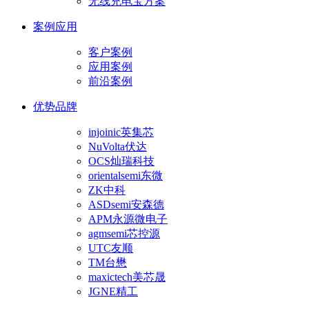
无线充电宝方案
案例应用
客户案例
应用案例
前沿案例
优势品牌
injoinic英集芯
NuVolta伏达
OCS灿瑞科技
orientalsemi东微
ZK中科
ASDsemi安森德
APM永源微电子
agmsemi芯控源
UTC友顺
TM台懋
maxictech美芯晟
JGNE精工